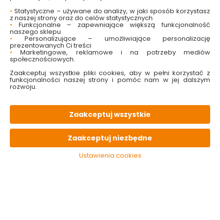
wykonana z sylikonu
•
Statystyczne – używane do analizy, w jaki sposób korzystasz
rączka ze stali nierdzewnej
z naszej strony oraz do celów statystycznych
odporna na wysokie temperatury
•
Funkcjonalne – zapewniające większą funkcjonalność
nie rysuje powierzchni
naszego sklepu
•
Personalizujące – umożliwiające personalizację
nadaje się do zmywarki
prezentowanych Ci treści
•
Marketingowe, reklamowe i na potrzeby mediów
społecznościowych.
Sprawdź dostępność w markecie
Zaakceptuj wszystkie pliki cookies, aby w pełni korzystać z
funkcjonalności naszej strony i pomóc nam w jej dalszym
35.49 zł
rozwoju.
Zaakceptuj wszystkie
Do koszyka
Zaakceptuj niezbędne
Brak produktu w magazynie
Ustawienia cookies
W magazynie
Wysyłka
Koszt dostawy
Bezpieczna
0 szt
24h
od 17.90 zł
paczka