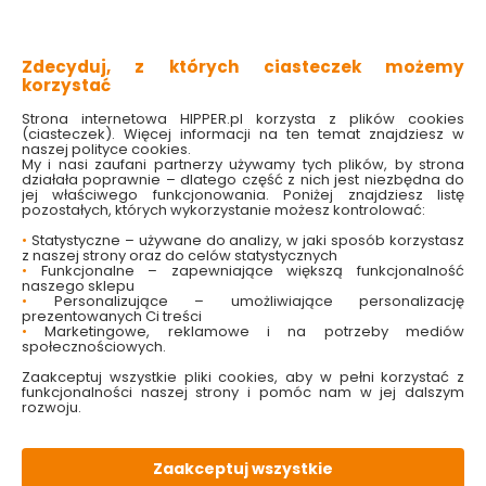
wytrzymała i trwała
odporna na korozję
kompaktowe wymiary
Zdecyduj, z których ciasteczek możemy
lekka
korzystać
Sprawdź dostępność w markecie
Strona internetowa HIPPER.pl korzysta z plików cookies
(ciasteczek). Więcej informacji na ten temat znajdziesz w
naszej polityce cookies.
My i nasi zaufani partnerzy używamy tych plików, by strona
5.99 zł
działała poprawnie – dlatego część z nich jest niezbędna do
jej właściwego funkcjonowania. Poniżej znajdziesz listę
pozostałych, których wykorzystanie możesz kontrolować:
•
Statystyczne – używane do analizy, w jaki sposób korzystasz
z naszej strony oraz do celów statystycznych
•
Funkcjonalne – zapewniające większą funkcjonalność
Do koszyka
naszego sklepu
•
Personalizujące – umożliwiające personalizację
prezentowanych Ci treści
•
Marketingowe, reklamowe i na potrzeby mediów
społecznościowych.
Zaakceptuj wszystkie pliki cookies, aby w pełni korzystać z
funkcjonalności naszej strony i pomóc nam w jej dalszym
W magazynie
Wysyłka
Koszt dostawy
Bezpieczna
rozwoju.
2 szt
24h
od 17.90 zł
paczka
Zaakceptuj wszystkie