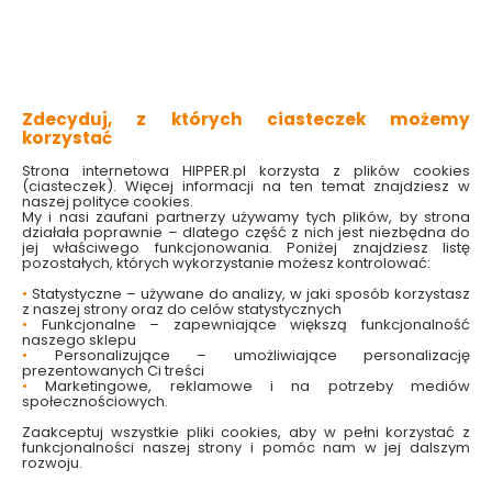
do pojedynczego systemu regałowego
łatwa w montażu
zapewnia solidne mocowanie
wykonana z trwałego metalu
Sprawdź dostępność w markecie
Zdecyduj, z których ciasteczek możemy
korzystać
Wybierz kolor:
Strona internetowa HIPPER.pl korzysta z plików cookies
Biały
(ciasteczek). Więcej informacji na ten temat znajdziesz w
naszej polityce cookies.
Wybierz długość:
My i nasi zaufani partnerzy używamy tych plików, by strona
działała poprawnie – dlatego część z nich jest niezbędna do
200CM

jej właściwego funkcjonowania. Poniżej znajdziesz listę
pozostałych, których wykorzystanie możesz kontrolować:
43.49 zł
•
Statystyczne – używane do analizy, w jaki sposób korzystasz
z naszej strony oraz do celów statystycznych
•
Funkcjonalne – zapewniające większą funkcjonalność
naszego sklepu
•
Personalizujące – umożliwiające personalizację
prezentowanych Ci treści
Do koszyka
•
Marketingowe, reklamowe i na potrzeby mediów
społecznościowych.
Zaakceptuj wszystkie pliki cookies, aby w pełni korzystać z
funkcjonalności naszej strony i pomóc nam w jej dalszym
rozwoju.