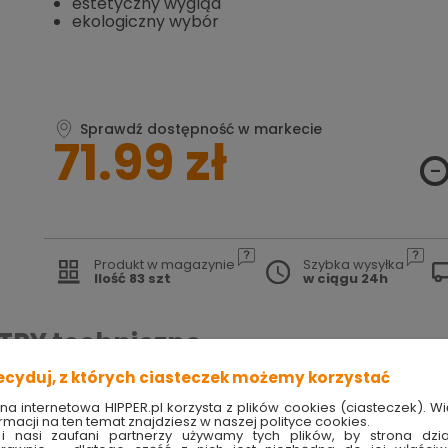
estetyczny wygląd
ekologiczny wybór
Sprawdź dostępność w markecie
71.99 zł
Produkt w magazynie
Szybka wysyłka
Ilość 83 szt
w ciągu 24h
TRY
techniczne
ecyduj, z których ciasteczek możemy korzystać
yjna 18/75 szara AKS Zielonka
ona internetowa HIPPER.pl korzysta z plików cookies (ciasteczek). Wi
rmacji na ten temat znajdziesz w naszej polityce cookies.
i nasi zaufani partnerzy używamy tych plików, by strona dzia