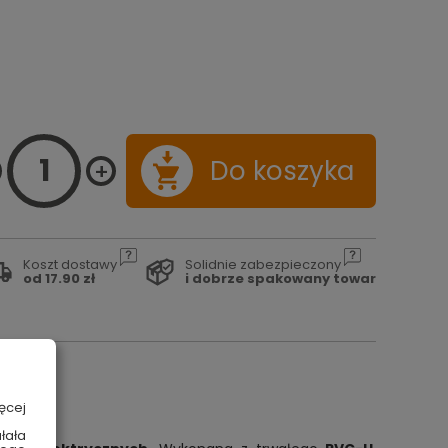
Do koszyka
Koszt dostawy
Solidnie zabezpieczony
od 17.90 zł
i dobrze spakowany towar
ęcej
łała