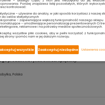
yczne rozwiązanie do
estetycznego prowadzenia przewo
rawnie – dlatego część z nich jest niezbędna do jej właści
kcjonowania. Poniżej znajdziesz listę pozostałych, których wykorzyst
ycznych oraz teletechnicznych.
esz kontrolować:
tystyczne – używane do analizy, w jaki sposób korzystasz z naszej st
z do celów statystycznych
nkcjonalne – zapewniające większą funkcjonalność naszego sklepu
u i pokrywy, ułatwiając prowadzenie przewodów.
sonalizujące – umożliwiające personalizację prezentowanych Ci tre
rketingowe, reklamowe i na potrzeby mediów społecznościowych.
małość w temperaturach od -5°C do +60°C, odporność UV w kl
C-U, spełnia normy palności V1-V0.
kceptuj wszystkie pliki cookies, aby w pełni korzystać z funkcjonaln
zej strony i pomóc nam w jej dalszym rozwoju.
y kolor doskonale komponują się z wnętrzami.
S, wolna od szkodliwych substancji.
akceptuj wszystkie
Zaakceptuj niezbędne
Ustawienia coo
urach i przestrzeniach komercyjnych
 produkt na rynek Unii Europejskiej:
obyłka, Polska