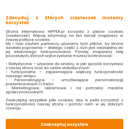
minimalna rozciągliwość
odporność na naprężenia
gęsty splot pleciony
Zdecyduj, z których ciasteczek możemy
idealna do maszyn
korzystać
Sprawdź dostępność w markecie
Strona internetowa HIPPER.pl korzysta z plików cookies
(ciasteczek). Więcej informacji na ten temat znajdziesz w
naszej polityce cookies.
My i nasi zaufani partnerzy używamy tych plików, by strona
2.49 zł
działała poprawnie – dlatego część z nich jest niezbędna do
jej właściwego funkcjonowania. Poniżej znajdziesz listę
pozostałych, których wykorzystanie możesz kontrolować:
2.49 zł/mb
•
Statystyczne – używane do analizy, w jaki sposób korzystasz
z naszej strony oraz do celów statystycznych
•
Funkcjonalne – zapewniające większą funkcjonalność
Do koszyka
naszego sklepu
•
Personalizujące – umożliwiające personalizację
prezentowanych Ci treści
•
Marketingowe, reklamowe i na potrzeby mediów
społecznościowych.
Zaakceptuj wszystkie pliki cookies, aby w pełni korzystać z
funkcjonalności naszej strony i pomóc nam w jej dalszym
W magazynie
Wysyłka
Koszt dostawy
Bezpieczna
rozwoju.
1996.25 mb
24h
od 17.90 zł
paczka
Zaakceptuj wszystkie