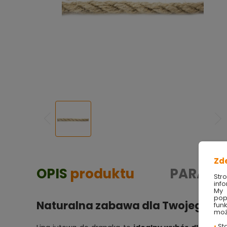
Zd
OPIS
produktu
PARAME
Str
info
My 
pop
Naturalna zabawa dla Twojego pu
fun
moż
•
Sta