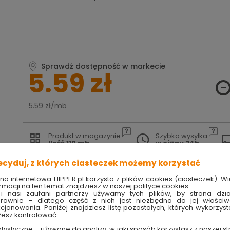
Sprawdź dostępność w markecie
5.59 zł
5.59 zł/mb
Produkt w magazynie
Szybka wysyłka
Ilość 119 mb
w ciągu 24h
ecyduj, z których ciasteczek możemy korzystać
TRY
techniczne
ona internetowa HIPPER.pl korzysta z plików cookies (ciasteczek). Wi
rmacji na ten temat znajdziesz w naszej polityce cookies.
i nasi zaufani partnerzy używamy tych plików, by strona dzia
rawnie – dlatego część z nich jest niezbędna do jej właści
pila
kcjonowania. Poniżej znajdziesz listę pozostałych, których wykorzyst
esz kontrolować:
tystyczne – używane do analizy, w jaki sposób korzystasz z naszej st