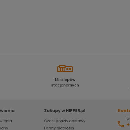
18 sklepów
stacjonarnych
wienia
Zakupy w HIPPER.pl
Kont
9:
wienia
Czas i koszty dostawy
+
miany
Formy płatności