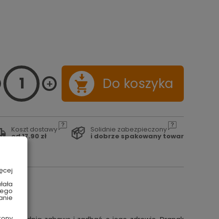
Do koszyka
Koszt dostawy
Solidnie zabezpieczony
od 17.90 zł
i dobrze spakowany towar
ęcej
łała
wego
anie
rony