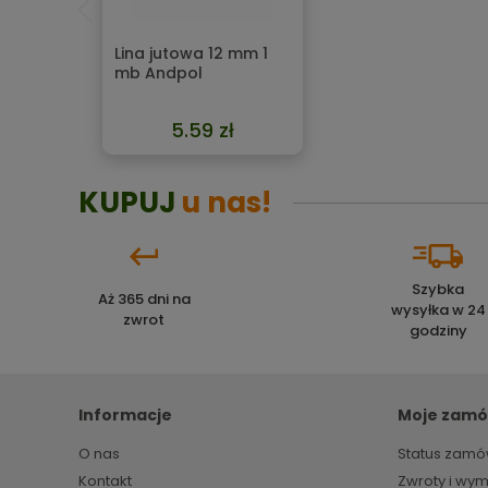
Lina jutowa 12 mm 1
mb Andpol
5.59 zł
KUPUJ
u nas!
Szybka
Aż 365 dni na
wysyłka w 24
zwrot
godziny
Informacje
Moje zamó
O nas
Status zamó
Kontakt
Zwroty i wy