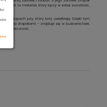
odpowiednią zabawę i zadbać o jego zdrowie. Drapak
ów. Jest to materiał, który łączy w sobie szorstkość,
ści
tyczny zapach juty, który koty uwielbiają. Dzięki tym
ości
owanie poza drapakami - znajduje się w budownictwie,
ej długowieczność.
kies