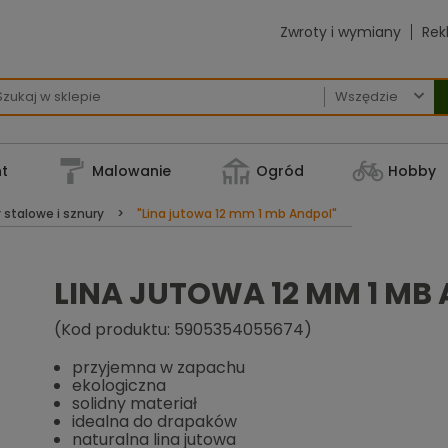
Zwroty i wymiany
Rek

t
Malowanie
Ogród
Hobby
y stalowe i sznury
"Lina jutowa 12 mm 1 mb Andpol"
LINA JUTOWA 12 MM 1 MB
(Kod produktu: 5905354055674)
przyjemna w zapachu
ekologiczna
solidny materiał
idealna do drapaków
naturalna lina jutowa