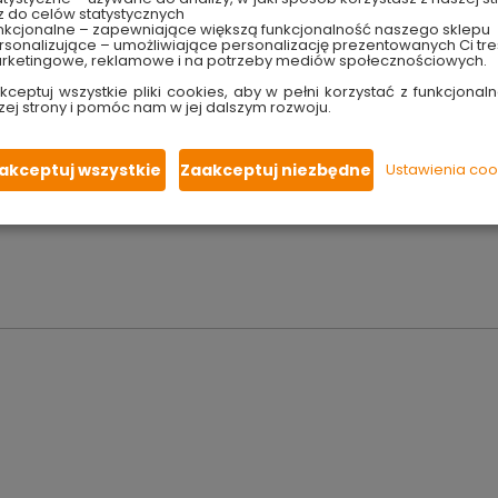
ego właściciela kota
, który chce zapewnić swojemu pupilowi 
z do celów statystycznych
 czy firanek, a także wspomaga naturalny proces ścierania pazur
nkcjonalne – zapewniające większą funkcjonalność naszego sklepu
sonalizujące – umożliwiające personalizację prezentowanych Ci tre
nia drapaka, który spełni oczekiwania Twojego kota.
rketingowe, reklamowe i na potrzeby mediów społecznościowych.
astiku i szkodliwych substancji. Dodatkowo posiada charakterys
kceptuj wszystkie pliki cookies, aby w pełni korzystać z funkcjonaln
zej strony i pomóc nam w jej dalszym rozwoju.
i zdrowy dla Twojego pupila. Lina ma również szerokie zastos
 Jest to materiał ekologiczny, odporny na gnicie, co gwarantuje j
akceptuj wszystkie
Zaakceptuj niezbędne
Ustawienia coo
 produkt na rynek Unii Europejskiej: