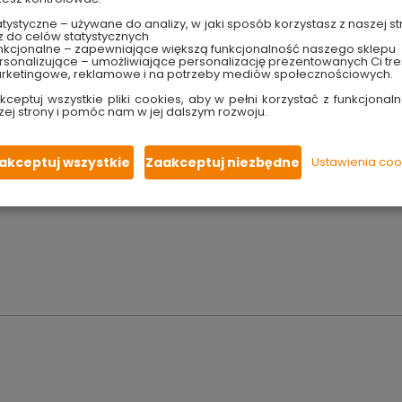
zująca się wyjątkową elastycznością oraz odpornością na ścier
ch branżach
, w tym reklamie, sporcie oraz przemyśle motoryza
tystyczne – używane do analizy, w jaki sposób korzystasz z naszej st
z do celów statystycznych
nkcjonalne – zapewniające większą funkcjonalność naszego sklepu
sonalizujące – umożliwiające personalizację prezentowanych Ci tre
rketingowe, reklamowe i na potrzeby mediów społecznościowych.
kceptuj wszystkie pliki cookies, aby w pełni korzystać z funkcjonaln
we)
zej strony i pomóc nam w jej dalszym rozwoju.
yczne połączenia).
ń wymagających wysokiej odporności na trudne warunki.
akceptuj wszystkie
Zaakceptuj niezbędne
Ustawienia coo
 produkt na rynek Unii Europejskiej: