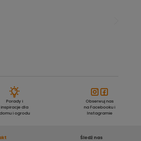
Porady i
Obserwuj nas
inspiracje dla
na Facebooku i
domu i ogrodu
Instagramie
akt
Śledź nas