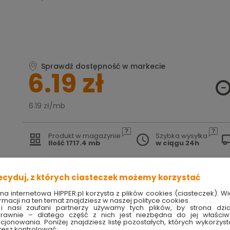
Sprawdź dostępność w markecie
6.19 zł
6.19 zł/mb
Produkt w magazynie
Szybka wysyłka
Ilość 1717.4 mb
w ciągu 24h
TRY
techniczne
ecyduj, z których ciasteczek możemy korzystać
ona internetowa HIPPER.pl korzysta z plików cookies (ciasteczek). Wi
rmacji na ten temat znajdziesz w naszej polityce cookies.
i nasi zaufani partnerzy używamy tych plików, by strona dzia
rawnie – dlatego część z nich jest niezbędna do jej właści
kcjonowania. Poniżej znajdziesz listę pozostałych, których wykorzyst
esz kontrolować: