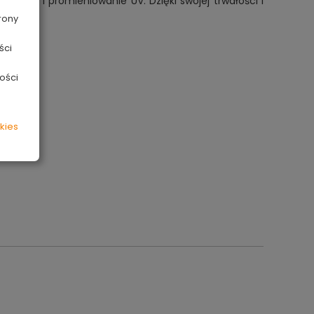
anie i promieniowanie UV. Dzięki swojej trwałości i
cyjnym.
rony
ści
ości
kies