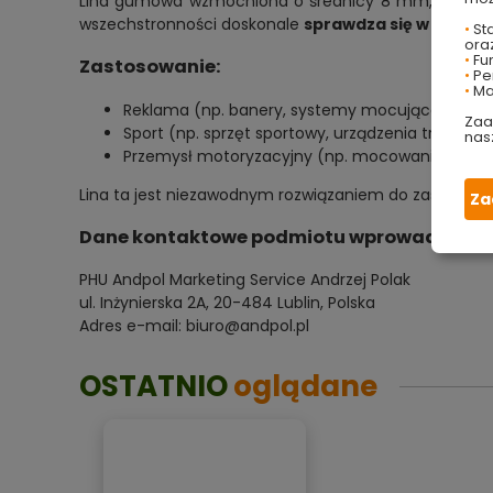
Lina gumowa wzmocniona o średnicy 8 mm, charaktery
wszechstronności doskonale
sprawdza się w różny
•
Sta
ora
•
Fu
Zastosowanie:
•
Per
•
Ma
Reklama (np. banery, systemy mocujące)
Zaa
Sport (np. sprzęt sportowy, urządzenia treningo
nas
Przemysł motoryzacyjny (np. mocowania, elast
Lina ta jest niezawodnym rozwiązaniem do zastosowa
Za
Dane kontaktowe podmiotu wprowadzającego
PHU Andpol Marketing Service Andrzej Polak
ul. Inżynierska 2A, 20-484 Lublin, Polska
Adres e-mail: biuro@andpol.pl
OSTATNIO
oglądane