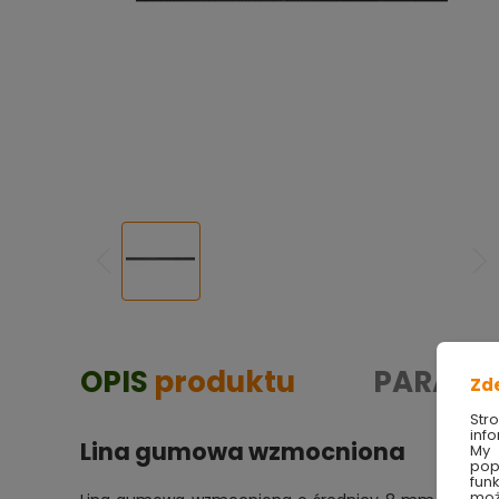
OPIS
produktu
PARAME
Zd
Str
info
Lina gumowa wzmocniona
My 
pop
fun
moż