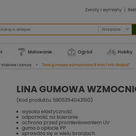
Zwroty i wymiany
Rek

t
Malowanie
Ogród
Hobby
y stalowe i sznury
"Lina gumowa wzmocniona 8 mm 1 mb Andpol"
LINA GUMOWA WZMOCNIO
(Kod produktu: 5905354043510)
wysoka elastyczność
odporność na ścieranie
ochrona przed promieniowaniem UV
guma o oplocie PP
sprawdza się w wielu branżach