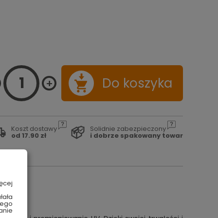
Do koszyka
Koszt dostawy
Solidnie zabezpieczony
od 17.90 zł
i dobrze spakowany towar
ęcej
łała
wego
anie