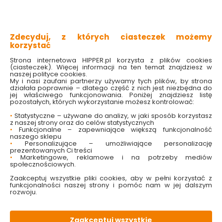
przezroczysty kabel
zasilany na baterie
idealna świąteczna dekoracja
Zdecyduj, z których ciasteczek możemy
Sprawdź dostępność w markecie
korzystać
Wybierz wariant:
Strona internetowa HIPPER.pl korzysta z plików cookies
(ciasteczek). Więcej informacji na ten temat znajdziesz w
I
II
naszej polityce cookies.
My i nasi zaufani partnerzy używamy tych plików, by strona
działała poprawnie – dlatego część z nich jest niezbędna do
19.99 zł
jej właściwego funkcjonowania. Poniżej znajdziesz listę
pozostałych, których wykorzystanie możesz kontrolować:
•
Statystyczne – używane do analizy, w jaki sposób korzystasz
z naszej strony oraz do celów statystycznych
•
Funkcjonalne – zapewniające większą funkcjonalność
Do koszyka
naszego sklepu
•
Personalizujące – umożliwiające personalizację
prezentowanych Ci treści
•
Marketingowe, reklamowe i na potrzeby mediów
społecznościowych.
Zaakceptuj wszystkie pliki cookies, aby w pełni korzystać z
funkcjonalności naszej strony i pomóc nam w jej dalszym
rozwoju.
W magazynie
Wysyłka
Koszt dostawy
Bezpieczna
7 szt
24h
od 17.90 zł
paczka
Zaakceptuj wszystkie