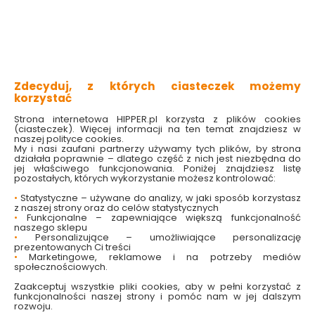
nowoczesny styl
doskonale rozświetla wnętrza
subtelna ozdoba każdego wnętrza
możliwość regulacji kąta padania światła
wysoka jakość wykonania
Zdecyduj, z których ciasteczek możemy
Sprawdź dostępność w markecie
korzystać
Wybierz liczbę źródeł światła:
Strona internetowa HIPPER.pl korzysta z plików cookies
(ciasteczek). Więcej informacji na ten temat znajdziesz w
3
4
naszej polityce cookies.
Wybierz kolor:
My i nasi zaufani partnerzy używamy tych plików, by strona
działała poprawnie – dlatego część z nich jest niezbędna do
Biały
Czarny
jej właściwego funkcjonowania. Poniżej znajdziesz listę
pozostałych, których wykorzystanie możesz kontrolować:
649.00 zł
•
Statystyczne – używane do analizy, w jaki sposób korzystasz
z naszej strony oraz do celów statystycznych
•
Funkcjonalne – zapewniające większą funkcjonalność
naszego sklepu
•
Personalizujące – umożliwiające personalizację
prezentowanych Ci treści
•
Marketingowe, reklamowe i na potrzeby mediów
Do koszyka
społecznościowych.
Zaakceptuj wszystkie pliki cookies, aby w pełni korzystać z
funkcjonalności naszej strony i pomóc nam w jej dalszym
rozwoju.