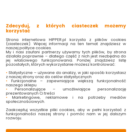
źródło światła: E27, 1x60W
ponadczasowy design
elegancki nitkowy abażur
idealnie podkreśla styl wnętrza
Zdecyduj, z których ciasteczek możemy
korzystać
Sprawdź dostępność w markecie
Strona internetowa HIPPER.pl korzysta z plików cookies
Wybierz kolor klosza:
(ciasteczek). Więcej informacji na ten temat znajdziesz w
naszej polityce cookies.
Czarny
Srebrny
My i nasi zaufani partnerzy używamy tych plików, by strona
działała poprawnie – dlatego część z nich jest niezbędna do
jej właściwego funkcjonowania. Poniżej znajdziesz listę
457.99 zł
pozostałych, których wykorzystanie możesz kontrolować:
•
Statystyczne – używane do analizy, w jaki sposób korzystasz
z naszej strony oraz do celów statystycznych
•
Funkcjonalne – zapewniające większą funkcjonalność
naszego sklepu
Do koszyka
•
Personalizujące – umożliwiające personalizację
prezentowanych Ci treści
•
Marketingowe, reklamowe i na potrzeby mediów
społecznościowych.
Zaakceptuj wszystkie pliki cookies, aby w pełni korzystać z
funkcjonalności naszej strony i pomóc nam w jej dalszym
rozwoju.
W magazynie
Wysyłka
Koszt dostawy
Bezpieczna
36 szt
2 dni
od 17.90 zł
paczka