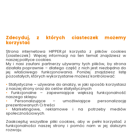
antyalergiczna
dostosowuje się do temperatury otoczenia
dobrze odprowadza wilgoć
przyjemna dla skóry
Sprawdź dostępność w markecie
Zdecyduj, z których ciasteczek możemy
Wybierz rodzaj kołdry:
korzystać
Kołdra całoroczna
Kołdra letnia
Strona internetowa HIPPER.pl korzysta z plików cookies
(ciasteczek). Więcej informacji na ten temat znajdziesz w
Kołdra zimowa
naszej polityce cookies.
My i nasi zaufani partnerzy używamy tych plików, by strona
Wybierz rozmiar:
działała poprawnie – dlatego część z nich jest niezbędna do
jej właściwego funkcjonowania. Poniżej znajdziesz listę
140 x 200 cm
160 x 200 cm
200 x 220 cm
pozostałych, których wykorzystanie możesz kontrolować:
•
Statystyczne – używane do analizy, w jaki sposób korzystasz
53.49 zł
z naszej strony oraz do celów statystycznych
•
Funkcjonalne – zapewniające większą funkcjonalność
naszego sklepu
•
Personalizujące – umożliwiające personalizację
prezentowanych Ci treści
•
Marketingowe, reklamowe i na potrzeby mediów
Do koszyka
społecznościowych.
Zaakceptuj wszystkie pliki cookies, aby w pełni korzystać z
funkcjonalności naszej strony i pomóc nam w jej dalszym
rozwoju.