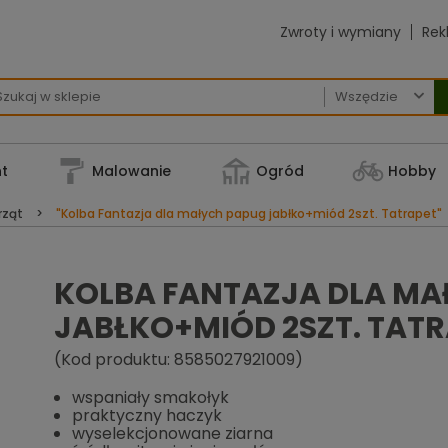
Zwroty i wymiany
Rek

t
Malowanie
Ogród
Hobby
rząt
"Kolba Fantazja dla małych papug jabłko+miód 2szt. Tatrapet"
KOLBA FANTAZJA DLA MA
JABŁKO+MIÓD 2SZT. TAT
(Kod produktu: 8585027921009)
wspaniały smakołyk
praktyczny haczyk
wyselekcjonowane ziarna