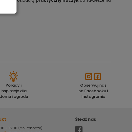
abawę
. Posiadają
praktyczny haczyk
do zawieszenia
Porady i
Obserwuj nas
inspiracje dla
na Facebooku i
domu i ogrodu
Instagramie
akt
Śledź nas
00 - 16:00 (dni robocze)