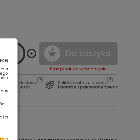
Do koszyka
ęcej
łała
Brak produktu w magazynie
wego
anie
Koszt dostawy
Solidnie zabezpieczony
od 17.90 zł
i dobrze spakowany towar
rony
ści
ości
kies