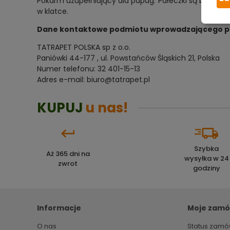
Pokarm uzupełniający dla papug. Pałeczki są bardzo 
w klatce.
Dane kontaktowe podmiotu wprowadzającego prod
TATRAPET POLSKA sp z o.o.
Paniówki 44-177 , ul. Powstańców Śląskich 21, Polska
Numer telefonu: 32 401-15-13
Adres e-mail: biuro@tatrapet.pl
KUPUJ
u nas!
Szybka
Aż 365 dni na
wysyłka w 24
zwrot
godziny
Informacje
Moje zamó
O nas
Status zamó