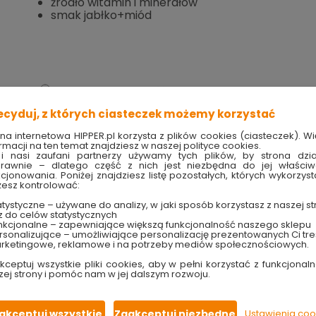
źródło witamin i minerałów
smak jabłko+miód
Sprawdź dostępność w markecie
11.79 zł
ecyduj, z których ciasteczek możemy korzystać
ona internetowa HIPPER.pl korzysta z plików cookies (ciasteczek). Wi
rmacji na ten temat znajdziesz w naszej polityce cookies.
i nasi zaufani partnerzy używamy tych plików, by strona dzia
rawnie – dlatego część z nich jest niezbędna do jej właści
kcjonowania. Poniżej znajdziesz listę pozostałych, których wykorzyst
esz kontrolować:
Produkt w magazynie
Szybka wysyłka
Ilość 0 opak
w ciągu 24h
tystyczne – używane do analizy, w jaki sposób korzystasz z naszej st
z do celów statystycznych
nkcjonalne – zapewniające większą funkcjonalność naszego sklepu
sonalizujące – umożliwiające personalizację prezentowanych Ci tre
TRY
techniczne
rketingowe, reklamowe i na potrzeby mediów społecznościowych.
kceptuj wszystkie pliki cookies, aby w pełni korzystać z funkcjonaln
zej strony i pomóc nam w jej dalszym rozwoju.
jabłko+miód 2szt. Tatrapet
akceptuj wszystkie
Zaakceptuj niezbędne
Ustawienia coo