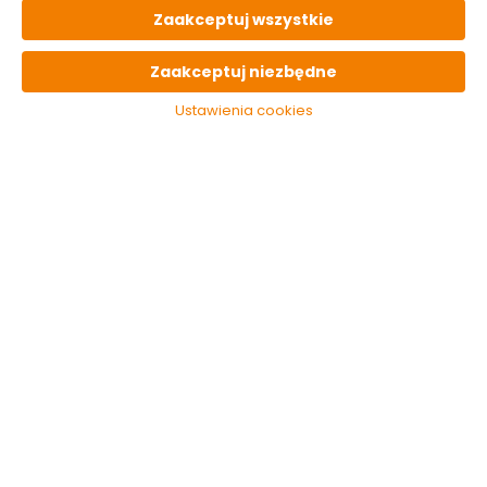
366 szt
4 dni
od 29.99 zł
paczka
Zaakceptuj wszystkie
OPIS
produktu
Zaakceptuj niezbędne
Ustawienia cookies
PARAMETRY
techniczne
OSTATNIO
oglądane
Kinkiet Valencia 1L
Czarny 106081
Markslojd