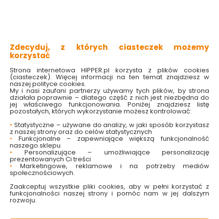
prosta konstrukcja
różnorodna kolorystyka
możliwość regulacji kąta padania światła
subtelna ozdoba wnętrza
wysoka funkcjonalność
Zdecyduj, z których ciasteczek możemy
korzystać
Sprawdź dostępność w markecie
Strona internetowa HIPPER.pl korzysta z plików cookies
(ciasteczek). Więcej informacji na ten temat znajdziesz w
Wybierz kolor:
naszej polityce cookies.
Burgundowy
Czarny
Niebieski
Szary
My i nasi zaufani partnerzy używamy tych plików, by strona
działała poprawnie – dlatego część z nich jest niezbędna do
jej właściwego funkcjonowania. Poniżej znajdziesz listę
219.00 zł
pozostałych, których wykorzystanie możesz kontrolować:
•
Statystyczne – używane do analizy, w jaki sposób korzystasz
z naszej strony oraz do celów statystycznych
•
Funkcjonalne – zapewniające większą funkcjonalność
naszego sklepu
•
Personalizujące – umożliwiające personalizację
Do koszyka
prezentowanych Ci treści
•
Marketingowe, reklamowe i na potrzeby mediów
społecznościowych.
Zaakceptuj wszystkie pliki cookies, aby w pełni korzystać z
funkcjonalności naszej strony i pomóc nam w jej dalszym
rozwoju.
W magazynie
Wysyłka
Koszt dostawy
Bezpieczna