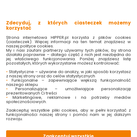
możliwość regulacji natężenia światła
nowoczesny design
precyzyjne wykonanie
Zdecyduj, z których ciasteczek możemy
Sprawdź dostępność w markecie
korzystać
Wybierz kolor:
Strona internetowa HIPPER.pl korzysta z plików cookies
(ciasteczek). Więcej informacji na ten temat znajdziesz w
Biały
Czarny
Złoty
naszej polityce cookies.
My i nasi zaufani partnerzy używamy tych plików, by strona
działała poprawnie – dlatego część z nich jest niezbędna do
449.00 zł
jej właściwego funkcjonowania. Poniżej znajdziesz listę
pozostałych, których wykorzystanie możesz kontrolować:
•
Statystyczne – używane do analizy, w jaki sposób korzystasz
z naszej strony oraz do celów statystycznych
•
Funkcjonalne – zapewniające większą funkcjonalność
Do koszyka
naszego sklepu
•
Personalizujące – umożliwiające personalizację
prezentowanych Ci treści
•
Marketingowe, reklamowe i na potrzeby mediów
społecznościowych.
Zaakceptuj wszystkie pliki cookies, aby w pełni korzystać z
funkcjonalności naszej strony i pomóc nam w jej dalszym
rozwoju.
W magazynie
Wysyłka
Koszt dostawy
Bezpieczna
215 szt
4 dni
od 29.99 zł
paczka
Zaakceptuj wszystkie