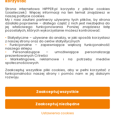
korzystać
jednak, że owoce i przyprawy powinny się równoważyć, a ich
Strona internetowa HIPPER.pl korzysta z plików cookies
smaki wzajemnie uzupełniać. Tylko wtedy uzyskasz idealne
(ciasteczek). Więcej informacji na ten temat znajdziesz w
połączenie oraz korzyści zdrowotne i zaskoczysz swoich
naszej polityce cookies.
bliskich!
My i nasi zaufani partnerzy używamy tych plików, by strona
działała poprawnie – dlatego część z nich jest niezbędna do
jej właściwego funkcjonowania. Poniżej znajdziesz listę
Przejdziemy teraz do części praktycznej, z której dowiesz się, jak
pozostałych, których wykorzystanie możesz kontrolować:
zrobić kompot.
•
Statystyczne – używane do analizy, w jaki sposób korzystasz
z naszej strony oraz do celów statystycznych
•
Funkcjonalne – zapewniające większą funkcjonalność
Słoiki do kompotów. Jakie wybrać i jak je
naszego sklepu
•
Personalizujące – umożliwiające personalizację
przygotować do pasteryzacji?
prezentowanych Ci treści
•
Marketingowe, reklamowe i na potrzeby mediów
społecznościowych.
Słoiki
do kompotów powinny być szczelne i odporne na wysokie
Zaakceptuj wszystkie pliki cookies, aby w pełni korzystać z
temperatury. Przed użyciem należy je
dokładnie umyć i
funkcjonalności naszej strony i pomóc nam w jej dalszym
wysterylizować
– najlepiej w piekarniku lub wrzątku.
rozwoju.
Pamiętaj, by po wygotowaniu słoików pozostawić je do
wyschnięcia – bez wycierania ich wewnątrz. Ściereczka
Zaakceptuj wszystkie
kuchenna czy nawet ręcznik papierowy zaburzą sterylność
przygotowanej powierzchni, co może prowadzić do rozwoju
Zaakceptuj niezbędne
niekorzystnego środowiska dla przygotowanego kompotu.
Dobrze przygotowane słoiki to gwarancja, że kompot przetrwa
Ustawienia cookies
zimę bez ryzyka zepsucia.