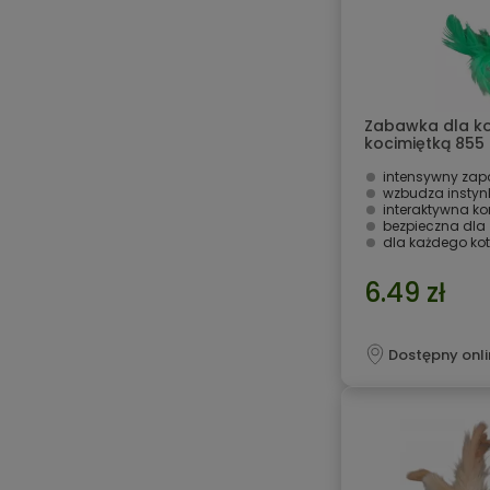
Zabawka dla ko
kocimiętką 855 
intensywny zap
wzbudza instynk
interaktywna ko
bezpieczna dla 
dla każdego ko
6.49 zł
Dostępny onli