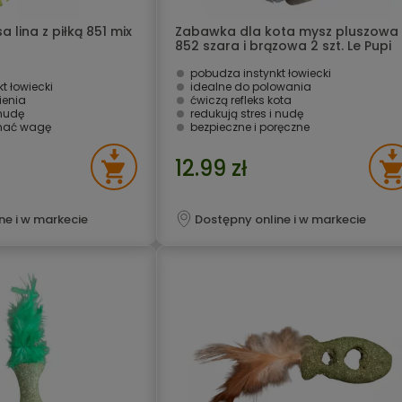
 lina z piłką 851 mix
Zabawka dla kota mysz pluszowa
852 szara i brązowa 2 szt. Le Pupi
pobudza instynkt łowiecki
t łowiecki
idealne do polowania
ienia
ćwiczą refleks kota
 nudę
redukują stres i nudę
mać wagę
bezpieczne i poręczne
12.99 zł
ne i w markecie
Dostępny online i w markecie