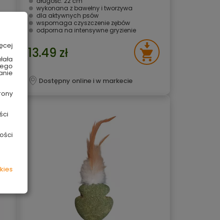
długość: 22 cm
wykonana z bawełny i tworzywa
dla aktywnych psów
wspomaga czyszczenie zębów
odporna na intensywne gryzienie
ęcej
13.49 zł
łała
wego
anie
Dostępny online i w markecie
rony
ści
ości
kies