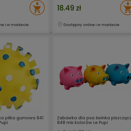
18.49 zł
ne i w markecie
Dostępny online i w markecie
sa piłka gumowa 841
Zabawka dla psa świnka piszcząc
Pupi
848 mix kolorów Le Pupi