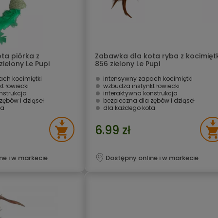
ta piórka z
Zabawka dla kota ryba z kocimięt
zielony Le Pupi
856 zielony Le Pupi
ach kocimiętki
intensywny zapach kocimiętki
t łowiecki
wzbudza instynkt łowiecki
nstrukcja
interaktywna konstrukcja
zębów i dziąseł
bezpieczna dla zębów i dziąseł
ta
dla każdego kota
6.99 zł
ne i w markecie
Dostępny online i w markecie