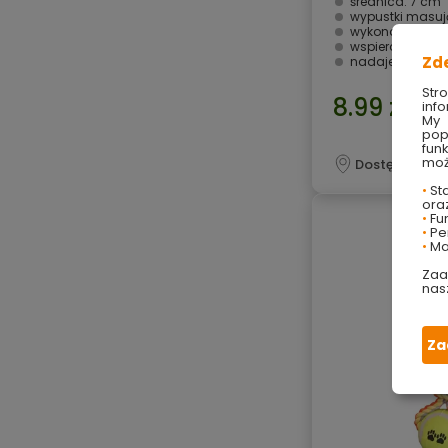
średnica: 7 cm
wypustki masuj
wykonana z wy
wspiera ruch i 
Zd
nadaje się dla 
Str
8.99 zł
info
My 
pop
fun
moż
Dostępny onli
•
Sta
ora
•
Fu
•
Per
•
Ma
Zaa
nas
Za