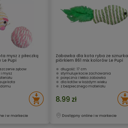
ta mysz z piłeczką
Zabawka dla kota ryba ze sznurka
 Le Pupi
piórkiem 861 mix kolorów Le Pupi
zczenie zębow
długość: 17 cm
 i mysz
stymuluje kocie zachowania
teriału
poręczna i lekka zabawka
suje kota
dla kotów w każdym wieku
w domu
z bezpiecznego materiału
8.99 zł
ne i w markecie
Dostępny online i w markecie