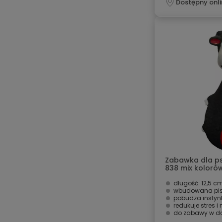
Dostępny onli
Zabawka dla p
838 mix kolorów
długość: 12,5 c
wbudowana pis
pobudza instyn
redukuje stres i
do zabawy w do