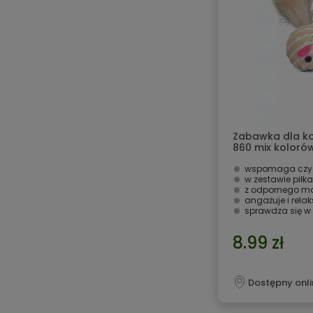
Zabawka dla ko
860 mix kolorów
wspomaga czys
w zestawie piłka
z odpornego ma
angażuje i relak
sprawdza się 
8.99 zł
Dostępny onli