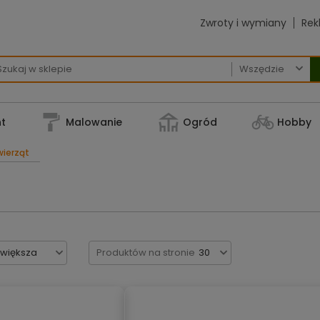
Zwroty i wymiany
Rek

t
Malowanie
Ogród
Hobby
wierząt
jwiększa
Produktów na stronie
30