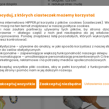
długość: 12,5 cm
ące dziąsła
redukuje stres i nudę
trzymałej gumy
wyzwala instynkt łowiecki
kondycję
emituje piszczący dźwięk
ecyduj, z których ciasteczek możemy korzystać
wszystkich psów
do zabawy i gryzienia
ona internetowa HIPPER.pl korzysta z plików cookies (ciasteczek). Wi
16.99 zł
rmacji na ten temat znajdziesz w naszej polityce cookies.
i nasi zaufani partnerzy używamy tych plików, by strona dzia
rawnie – dlatego część z nich jest niezbędna do jej właści
kcjonowania. Poniżej znajdziesz listę pozostałych, których wykorzyst
esz kontrolować:
ne i w markecie
Dostępny online i w markecie
tystyczne – używane do analizy, w jaki sposób korzystasz z naszej st
z do celów statystycznych
nkcjonalne – zapewniające większą funkcjonalność naszego sklepu
sonalizujące – umożliwiające personalizację prezentowanych Ci tre
rketingowe, reklamowe i na potrzeby mediów społecznościowych.
kceptuj wszystkie pliki cookies, aby w pełni korzystać z funkcjonaln
zej strony i pomóc nam w jej dalszym rozwoju.
akceptuj wszystkie
Zaakceptuj niezbędne
Ustawienia coo