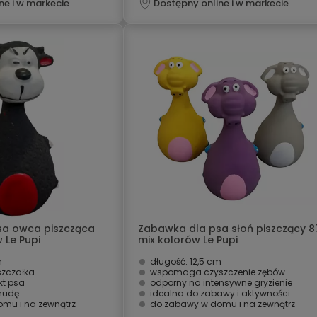
ne i w markecie
Dostępny online i w markecie
sa owca piszcząca
Zabawka dla psa słoń piszczący 8
 Le Pupi
mix kolorów Le Pupi
m
długość: 12,5 cm
zczałka
wspomaga czyszczenie zębów
kt psa
odporny na intensywne gryzienie
 nudę
idealna do zabawy i aktywności
mu i na zewnątrz
do zabawy w domu i na zewnątrz