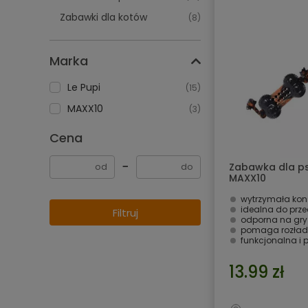
Zabawki dla kotów
(8)
Marka
Le Pupi
(15)
MAXX10
(3)
Cena
−
Zabawka dla psa
MAXX10
wytrzymała kon
idealna do prz
Filtruj
odporna na gry
pomaga rozład
funkcjonalna i 
13.99 zł