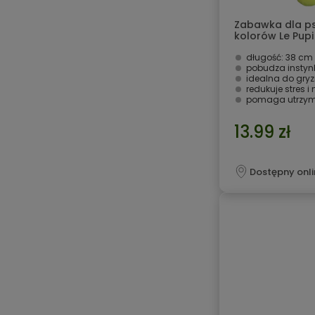
Zabawka dla psa
kolorów Le Pupi
długość: 38 cm
pobudza instynk
idealna do gryz
redukuje stres i
pomaga utrzy
13.99 zł
Dostępny onli