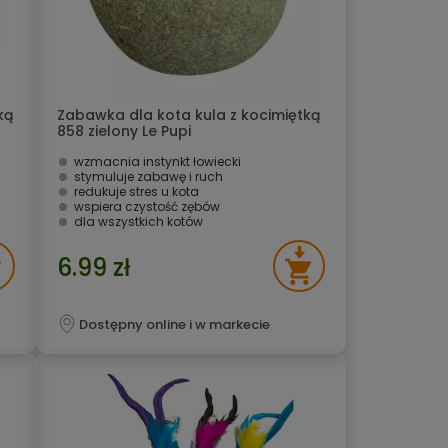
ką
Zabawka dla kota kula z kocimiętką
858 zielony Le Pupi
wzmacnia instynkt łowiecki
stymuluje zabawę i ruch
redukuje stres u kota
wspiera czystość zębów
dla wszystkich kotów
6.99 zł
Dostępny online i w markecie