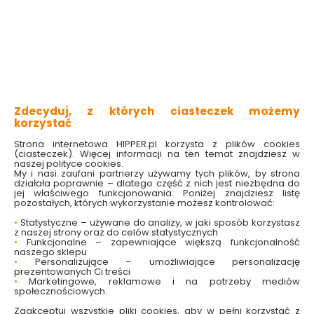
cyfrowe termometry zapewniające precyzyjny pomiar. Dzięki
ich użyciu można szybko zareagować w przypadku
gwałtownych zmian temperatury. Termometry do akwarium
pomagają również w monitorowaniu pracy grzałki.
Kategorie i filtry
Sortowanie
Zdecyduj, z których ciasteczek możemy
1 produktów
z
1
korzystać
Strona internetowa HIPPER.pl korzysta z plików cookies
(ciasteczek). Więcej informacji na ten temat znajdziesz w
naszej polityce cookies.
My i nasi zaufani partnerzy używamy tych plików, by strona
działała poprawnie – dlatego część z nich jest niezbędna do
jej właściwego funkcjonowania. Poniżej znajdziesz listę
pozostałych, których wykorzystanie możesz kontrolować:
•
Statystyczne – używane do analizy, w jaki sposób korzystasz
z naszej strony oraz do celów statystycznych
•
Funkcjonalne – zapewniające większą funkcjonalność
naszego sklepu
•
Personalizujące – umożliwiające personalizację
Termometr do
prezentowanych Ci treści
akwarium cyfrowy na
•
Marketingowe, reklamowe i na potrzeby mediów
blistrze 188.03
społecznościowych.
Dostępny online
Zaakceptuj wszystkie pliki cookies, aby w pełni korzystać z