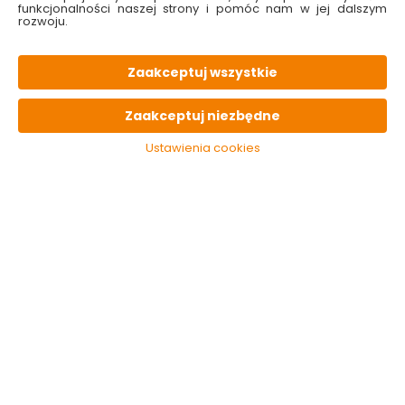
i w markecie
funkcjonalności naszej strony i pomóc nam w jej dalszym
rozwoju.
15.49 zł
Zaakceptuj wszystkie
Do koszyka
Zaakceptuj niezbędne
Ustawienia cookies
Kategorie i filtry
Sortowanie
1 produktów
z
1