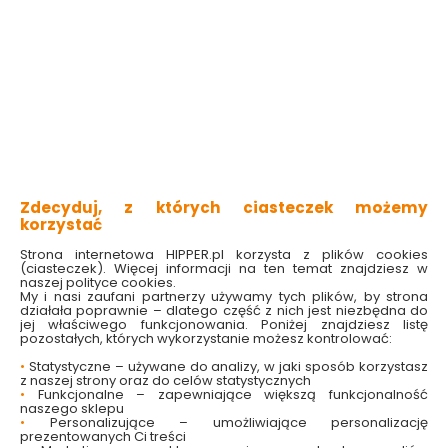
Woreczki na odchody
Etui na woreczki 846
844 mix kolorów Le
mix kolorów Le Pupi
Zdecyduj, z których ciasteczek możemy
Pupi
korzystać
Dostępny online
Dostępny online
i w markecie
i w markecie
Strona internetowa HIPPER.pl korzysta z plików cookies
(ciasteczek). Więcej informacji na ten temat znajdziesz w
8.99 zł
14.99 zł
naszej polityce cookies.
My i nasi zaufani partnerzy używamy tych plików, by strona
działała poprawnie – dlatego część z nich jest niezbędna do
jej właściwego funkcjonowania. Poniżej znajdziesz listę
pozostałych, których wykorzystanie możesz kontrolować:
Do koszyka
Do koszyka
•
Statystyczne – używane do analizy, w jaki sposób korzystasz
z naszej strony oraz do celów statystycznych
•
Funkcjonalne – zapewniające większą funkcjonalność
naszego sklepu
•
Personalizujące – umożliwiające personalizację
prezentowanych Ci treści