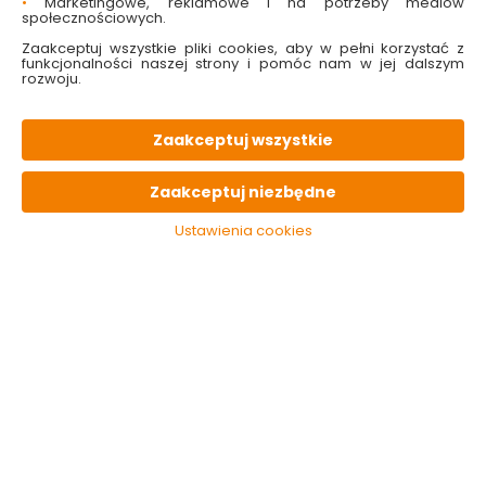
•
Marketingowe, reklamowe i na potrzeby mediów
społecznościowych.
Zaakceptuj wszystkie pliki cookies, aby w pełni korzystać z
funkcjonalności naszej strony i pomóc nam w jej dalszym
rozwoju.
Etui na woreczki na
Latarka na baterie
odchody 845 Mix
866 Le Pupi
Zaakceptuj wszystkie
kolorów Le Pupi
Dostępny online
Dostępny online
Zaakceptuj niezbędne
i w markecie
i w markecie
5.99 zł
16.99 zł
Ustawienia cookies
Do koszyka
Do koszyka