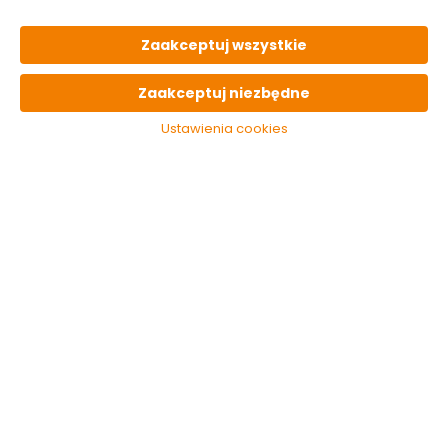
Do koszyka
Do koszyka
Zaakceptuj wszystkie
Zaakceptuj niezbędne
Ustawienia cookies
Sprężyna zanętowa
na rurce
antysplątaniowej
6,5/20cm czarna
Robinson
Dostępny online
i w markecie
5.39 zł
Do koszyka