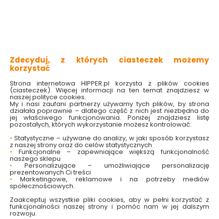
4.29 zł
5.29 zł
Do koszyka
Do koszyka
Zdecyduj, z których ciasteczek możemy
korzystać
Strona internetowa HIPPER.pl korzysta z plików cookies
(ciasteczek). Więcej informacji na ten temat znajdziesz w
naszej polityce cookies.
My i nasi zaufani partnerzy używamy tych plików, by strona
działała poprawnie – dlatego część z nich jest niezbędna do
jej właściwego funkcjonowania. Poniżej znajdziesz listę
pozostałych, których wykorzystanie możesz kontrolować:
•
Statystyczne – używane do analizy, w jaki sposób korzystasz
Sprężyna zanętowa
Sprężyna zanętowa
z naszej strony oraz do celów statystycznych
na rurce
na rurce
•
Funkcjonalne – zapewniające większą funkcjonalność
antysplątaniowej
antysplątaniowej
naszego sklepu
5,5/20cm Robinson
6,8/25cm Robinson
•
Personalizujące – umożliwiające personalizację
Dostępny online
Dostępny online
prezentowanych Ci treści
i w markecie
i w markecie
•
Marketingowe, reklamowe i na potrzeby mediów
społecznościowych.
4.39 zł
7.99 zł
Zaakceptuj wszystkie pliki cookies, aby w pełni korzystać z
funkcjonalności naszej strony i pomóc nam w jej dalszym
rozwoju.