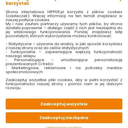
korzystać
Strona internetowa HIPPER.pl korzysta z plików cookies
(ciasteczek). Więcej informacji na ten temat znajdziesz w
naszej polityce cookies.
My i nasi zaufani partnerzy używamy tych plików, by strona
działała poprawnie – dlatego część z nich jest niezbędna do
jej właściwego funkcjonowania. Poniżej znajdziesz listę
pozostałych, których wykorzystanie możesz kontrolować:
•
Statystyczne – używane do analizy, w jaki sposób korzystasz
z naszej strony oraz do celów statystycznych
•
Funkcjonalne – zapewniające większą funkcjonalność
naszego sklepu
Rurka
Rurka
•
Personalizujące – umożliwiające personalizację
antysplątaniowa
antysplątaniowa
prezentowanych Ci treści
Deluxe prosta 22cm
Deluxe prosta 24cm
•
Marketingowe, reklamowe i na potrzeby mediów
Robinson
Robinson
społecznościowych.
Dostępny online
Dostępny online
i w markecie
i w markecie
Zaakceptuj wszystkie pliki cookies, aby w pełni korzystać z
funkcjonalności naszej strony i pomóc nam w jej dalszym
7.39 zł
6.89 zł
rozwoju.
Do koszyka
Do koszyka
Zaakceptuj wszystkie
Zaakceptuj niezbędne
Ustawienia cookies