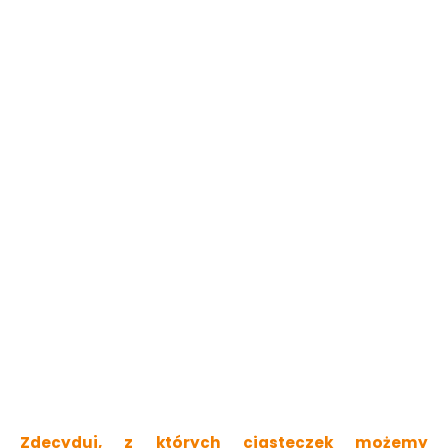
6.39 zł
7.29 zł
Do koszyka
Do koszyka
Rurka
Rurka
antysplątaniowa
antysplątaniowa
Deluxe kątowa 16cm
Deluxe prosta 20cm
Robinson
Robinson
Dostępny online
Dostępny online
i w markecie
i w markecie
8.49 zł
7.39 zł
Do koszyka
Do koszyka
Zdecyduj, z których ciasteczek możemy