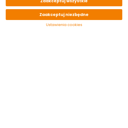
Zaakceptuj wszystkie
Do koszyka
Do koszyka
Zaakceptuj niezbędne
Ustawienia cookies
Zapach strawberry
Maskotka zapachowa
Fresh Wave Areon
bubble gum Smile
Areon
Dostępny online
Dostępny online
i w markecie
i w markecie
18.99 zł
24.49 zł
Do koszyka
Do koszyka