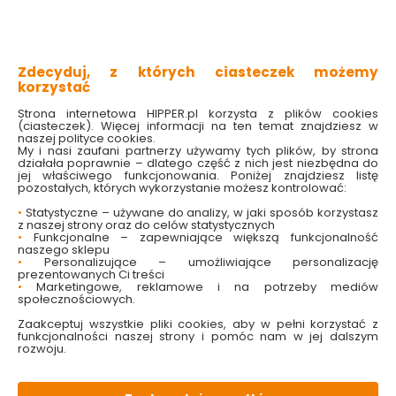
i w markecie
i w markecie
18.99 zł
18.99 zł
Zdecyduj, z których ciasteczek możemy
Do koszyka
Do koszyka
korzystać
Strona internetowa HIPPER.pl korzysta z plików cookies
(ciasteczek). Więcej informacji na ten temat znajdziesz w
naszej polityce cookies.
My i nasi zaufani partnerzy używamy tych plików, by strona
działała poprawnie – dlatego część z nich jest niezbędna do
jej właściwego funkcjonowania. Poniżej znajdziesz listę
pozostałych, których wykorzystanie możesz kontrolować:
•
Statystyczne – używane do analizy, w jaki sposób korzystasz
z naszej strony oraz do celów statystycznych
•
Funkcjonalne – zapewniające większą funkcjonalność
naszego sklepu
•
Personalizujące – umożliwiające personalizację
Zapach ocean Fresh
Zapach bubble gum
prezentowanych Ci treści
Wave Areon
Fresh Wave Areon
•
Marketingowe, reklamowe i na potrzeby mediów
społecznościowych.
Dostępny online
Dostępny online
Zaakceptuj wszystkie pliki cookies, aby w pełni korzystać z
i w markecie
i w markecie
funkcjonalności naszej strony i pomóc nam w jej dalszym
rozwoju.
15.99 zł
19.49 zł