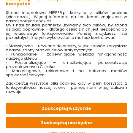
korzystać
Strona internetowa HIPPER.pl korzysta z plików cookies
(ciasteczek). Więcej informacji na ten temat znajdziesz w
naszej polityce cookies.
My i nasi zaufani partnerzy używamy tych plików, by strona
działała poprawnie – dlatego część z nich jest niezbędna do
jej właściwego funkcjonowania. Poniżej znajdziesz listę
pozostałych, których wykorzystanie możesz kontrolować:
•
Statystyczne – używane do analizy, w jaki sposób korzystasz
z naszej strony oraz do celów statystycznych
•
Funkcjonalne – zapewniające większą funkcjonalność
naszego sklepu
Roleta
Roleta
•
Personalizujące – umożliwiające personalizację
Przeciwsłoneczna 1Szt
Przeciwsłoneczna 1Szt
prezentowanych Ci treści
36*45Cm Spider-Man
36*45Cm Dumbo
•
Marketingowe, reklamowe i na potrzeby mediów
społecznościowych.
Dostępny online
Dostępny online
Zaakceptuj wszystkie pliki cookies, aby w pełni korzystać z
i w markecie
funkcjonalności naszej strony i pomóc nam w jej dalszym
27.99 zł
rozwoju.
27.99 zł
Zaakceptuj wszystkie
Do koszyka
Do koszyka
Zaakceptuj niezbędne