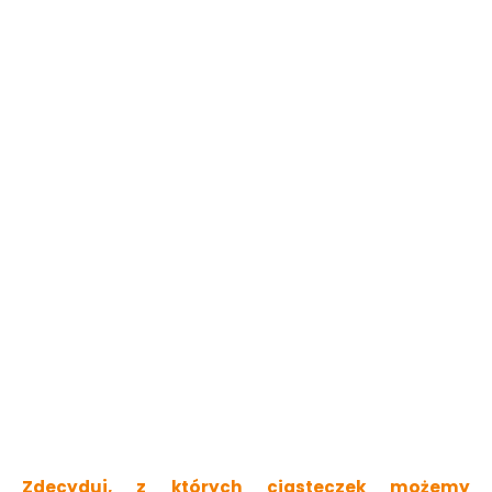
27.99 zł
27.99 zł
Do koszyka
Do koszyka
Roleta
Roleta
Przeciwsłoneczna 1Szt
Przeciwsłoneczna 1Szt
36*45Cm Star Wars
36*45Cm Star Wars
Bb8
Szturmowiec
Dostępny online
Dostępny online
27.99 zł
27.99 zł
Zdecyduj, z których ciasteczek możemy
Do koszyka
Do koszyka