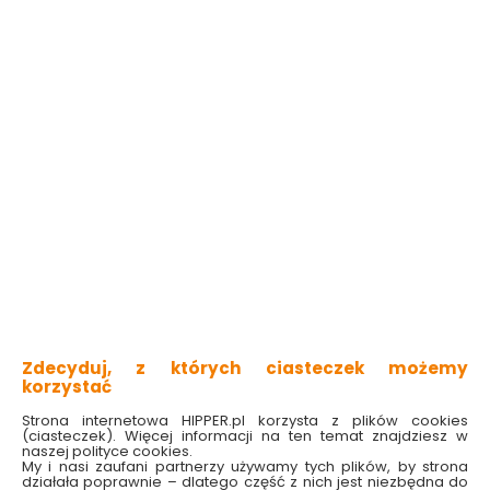
500 ml V86105 Verke
12 elementów Verke
Dostępny online
Dostępny online
i w markecie
i w markecie
29.99 zł
64.99 zł
Do koszyka
Do koszyka
Zdecyduj, z których ciasteczek możemy
korzystać
Klucze nasadowe do
Zestaw ściągaczy do
filtrów oleju 15 szt.
drążków 5 szt. V86235
Strona internetowa HIPPER.pl korzysta z plików cookies
V86210 Verke
Verke
(ciasteczek). Więcej informacji na ten temat znajdziesz w
naszej polityce cookies.
Dostępny online
Dostępny online
My i nasi zaufani partnerzy używamy tych plików, by strona
i w markecie
i w markecie
działała poprawnie – dlatego część z nich jest niezbędna do