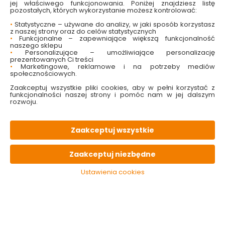
jej właściwego funkcjonowania. Poniżej znajdziesz listę
pozostałych, których wykorzystanie możesz kontrolować:
64.99 zł
54.99 zł
•
Statystyczne – używane do analizy, w jaki sposób korzystasz
z naszej strony oraz do celów statystycznych
•
Funkcjonalne – zapewniające większą funkcjonalność
Do koszyka
Do koszyka
naszego sklepu
•
Personalizujące – umożliwiające personalizację
prezentowanych Ci treści
•
Marketingowe, reklamowe i na potrzeby mediów
społecznościowych.
Zaakceptuj wszystkie pliki cookies, aby w pełni korzystać z
funkcjonalności naszej strony i pomóc nam w jej dalszym
rozwoju.
Zaakceptuj wszystkie
Klucz do filtra oleju
Nalewak warsztatowy
trójramienny płaski
1l V86320 Verke
Zaakceptuj niezbędne
63-102 mm Verke
Ustawienia cookies
Dostępny online
Dostępny online
i w markecie
i w markecie
18.99 zł
18.99 zł