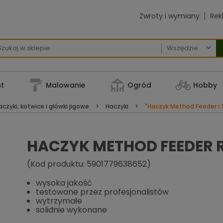
Zwroty i wymiany
Rek

t
Malowanie
Ogród
Hobby
czyki, kotwice i główki jigowe
Haczyki
"Haczyk Method Feeder r.
HACZYK METHOD FEEDER R
(Kod produktu: 5901779638652)
wysoka jakość
testowane przez profesjonalistów
wytrzymałe
solidnie wykonane