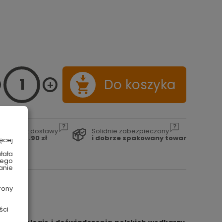
Do koszyka
Koszt dostawy
Solidnie zabezpieczony
od 17.90 zł
i dobrze spakowany towar
ęcej
łała
wego
anie
rony
ści