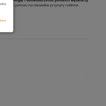
 technologię i doświadczenia polskich wędkarzy
.
ości
czone do połowu na niewielkie przynęty roślinne.
kies