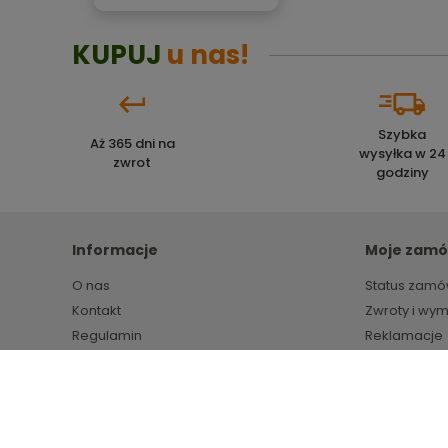
KUPUJ
u nas!
Szybka
Aż 365 dni na
wysyłka w 24
zwrot
godziny
Informacje
Moje zamó
O nas
Status zamó
Kontakt
Zwroty i wy
Regulamin
Reklamacje
Polityka prywatności
Markety budowlane HIPPER.pl