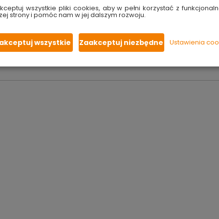
dkarski, ponieważ w idealny sposób
łączą najnowocześniejszą
kceptuj wszystkie pliki cookies, aby w pełni korzystać z funkcjonaln
haczyki Titanium są
na najwyższym poziomie
. Haczyki przezna
zej strony i pomóc nam w jej dalszym rozwoju.
akceptuj wszystkie
Zaakceptuj niezbędne
Ustawienia coo