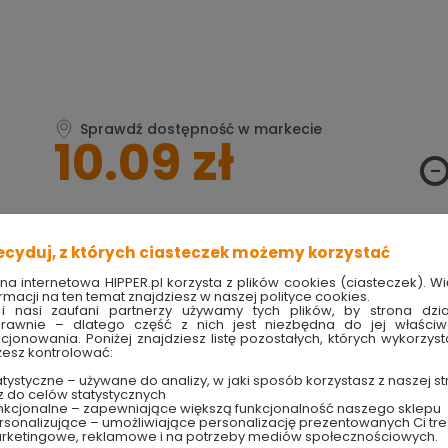
Sprawdź dostępność w markecie
10.09 zł
ecyduj, z których ciasteczek możemy korzystać
Produkt w magazynie
Szybka wysyłka
Ilość 3 opak
w ciągu 24h
ona internetowa HIPPER.pl korzysta z plików cookies (ciasteczek). Wi
rmacji na ten temat znajdziesz w naszej polityce cookies.
i nasi zaufani partnerzy używamy tych plików, by strona dzia
rawnie – dlatego część z nich jest niezbędna do jej właści
TRY
techniczne
kcjonowania. Poniżej znajdziesz listę pozostałych, których wykorzyst
esz kontrolować:
tystyczne – używane do analizy, w jaki sposób korzystasz z naszej st
z do celów statystycznych
Robinson
nkcjonalne – zapewniające większą funkcjonalność naszego sklepu
sonalizujące – umożliwiające personalizację prezentowanych Ci tre
rketingowe, reklamowe i na potrzeby mediów społecznościowych.