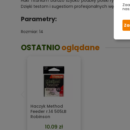
Haki Titanium bardzo szybko podbiły polski rynek wę
Zaa
Dzięki testom i sugestiom profesjonalnych wędkarzy 
nas
Parametry:
Za
Rozmiar: 14
OSTATNIO
oglądane
Haczyk Method
Feeder r.14 505LB
Robinson
10.09 zł