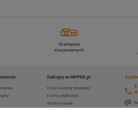
18 sklepów
stacjonarnych
wienia
Zakupy w HIPPER.pl
Kont
9:
wienia
Czas i koszty dostawy
+
miany
Formy płatności
h
Strefa marek
HIPPER porady
ZSEE
Powered by
Certusoft