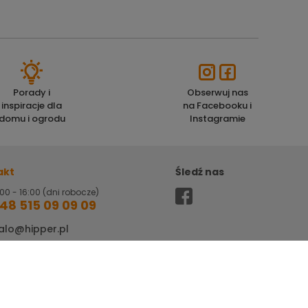
Porady i
Obserwuj nas
inspiracje dla
na Facebooku i
domu i ogrodu
Instagramie
akt
Śledź nas
00 - 16:00 (dni robocze)
48 515 09 09 09
alo@hipper.pl