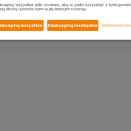
dkarski, ponieważ w idealny sposób
łączą najnowocześniejszą
kceptuj wszystkie pliki cookies, aby w pełni korzystać z funkcjonaln
haczyki Titanium są
na najwyższym poziomie
. Haczyki przezna
zej strony i pomóc nam w jej dalszym rozwoju.
akceptuj wszystkie
Zaakceptuj niezbędne
Ustawienia coo