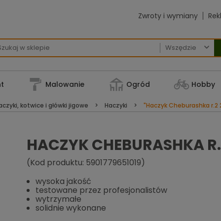
Zwroty i wymiany
Rek

t
Malowanie
Ogród
Hobby
czyki, kotwice i główki jigowe
Haczyki
"Haczyk Cheburashka r.2 
HACZYK CHEBURASHKA R.
(Kod produktu: 5901779651019)
wysoka jakość
testowane przez profesjonalistów
wytrzymałe
solidnie wykonane