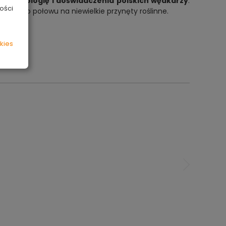
 technologię i doświadczenia polskich wędkarzy
.
ości
czone do połowu na niewielkie przynęty roślinne.
kies