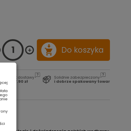
Do koszyka
Koszt dostawy
Solidnie zabezpieczony
od 17.90 zł
i dobrze spakowany towar
ęcej
łała
wego
anie
rony
ści