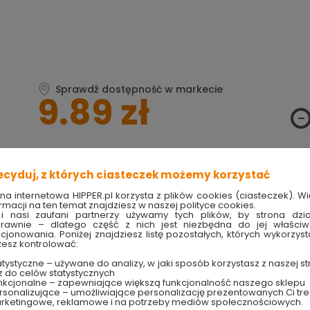
Sprawdź dostępność w markecie
9.89 zł
ecyduj, z których ciasteczek możemy korzystać
Produkt w magazynie
Szybka wysyłka
Ilość 33 szt
w ciągu 24h
ona internetowa HIPPER.pl korzysta z plików cookies (ciasteczek). Wi
rmacji na ten temat znajdziesz w naszej polityce cookies.
i nasi zaufani partnerzy używamy tych plików, by strona dzia
rawnie – dlatego część z nich jest niezbędna do jej właści
TRY
techniczne
kcjonowania. Poniżej znajdziesz listę pozostałych, których wykorzyst
esz kontrolować:
tystyczne – używane do analizy, w jaki sposób korzystasz z naszej st
z do celów statystycznych
binson
nkcjonalne – zapewniające większą funkcjonalność naszego sklepu
sonalizujące – umożliwiające personalizację prezentowanych Ci tre
rketingowe, reklamowe i na potrzeby mediów społecznościowych.