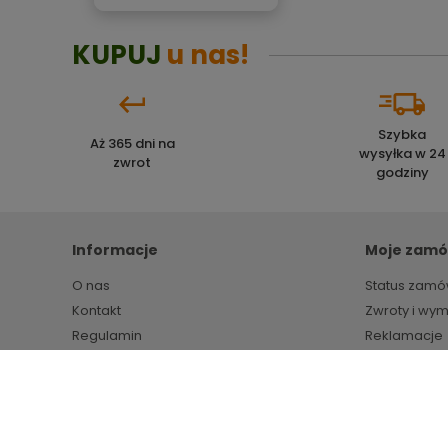
KUPUJ
u nas!
Szybka
Aż 365 dni na
wysyłka w 24
zwrot
godziny
Informacje
Moje zamó
O nas
Status zamó
Kontakt
Zwroty i wy
Regulamin
Reklamacje
Polityka prywatności
Markety budowlane HIPPER.pl