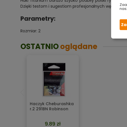
Haki Titanium bardzo szybko podbiły polski rynek wę
Zaa
Dzięki testom i sugestiom profesjonalnych wędkarzy 
nas
Parametry:
Za
Rozmiar: 2
OSTATNIO
oglądane
Haczyk Cheburashka
r.2 291BN Robinson
9.89 zł