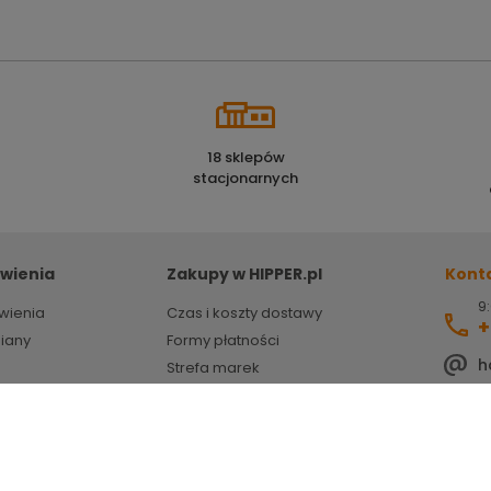
18 sklepów
stacjonarnych
wienia
Zakupy w HIPPER.pl
Kont
9:
wienia
Czas i koszty dostawy
+
miany
Formy płatności
h
Strefa marek
HIPPER porady
ZSEE
Powered by
Certusoft