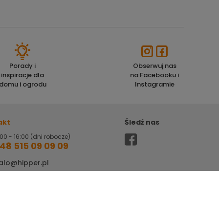
Porady i
Obserwuj nas
inspiracje dla
na Facebooku i
domu i ogrodu
Instagramie
akt
Śledź nas
00 - 16:00 (dni robocze)
48 515 09 09 09
alo@hipper.pl