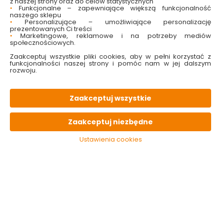
z naszej strony oraz do celów statystycznych
OPIS
produktu
•
Funkcjonalne – zapewniające większą funkcjonalność
naszego sklepu
•
Personalizujące – umożliwiające personalizację
prezentowanych Ci treści
PARAMETRY
techniczne
•
Marketingowe, reklamowe i na potrzeby mediów
społecznościowych.
Zaakceptuj wszystkie pliki cookies, aby w pełni korzystać z
funkcjonalności naszej strony i pomóc nam w jej dalszym
KONIECZNIE
pamiętaj
rozwoju.
Zaakceptuj wszystkie
Zaakceptuj niezbędne
Ustawienia cookies
Rękawice
Rękawice
Rękawice 
ochronne
poliestrowe Latex
*88* XL la
budowlane L
Foam Rozmiar 7 |
HARDY
czerwono - czarne
Stalco Garden
10.99 zł
12.99 zł
18.49
seria 89 HARDY