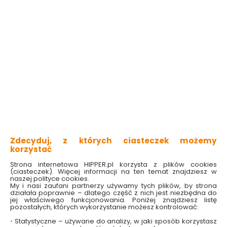
wysoka jakość
mechanizm zapadkowy
wykonana ze stali chromowo-wanadowej
przełącznik kierunku obrotów
uchwyt nie wyślizguje się z dłoni
Sprawdź dostępność w markecie
17.99 zł
Do koszyka
Zdecyduj, z których ciasteczek możemy
korzystać
Strona internetowa HIPPER.pl korzysta z plików cookies
(ciasteczek). Więcej informacji na ten temat znajdziesz w
naszej polityce cookies.
My i nasi zaufani partnerzy używamy tych plików, by strona
działała poprawnie – dlatego część z nich jest niezbędna do
W magazynie
Wysyłka
Koszt dostawy
Bezpieczna
jej właściwego funkcjonowania. Poniżej znajdziesz listę
13 szt
24h
od 17.90 zł
paczka
pozostałych, których wykorzystanie możesz kontrolować:
•
Statystyczne – używane do analizy, w jaki sposób korzystasz