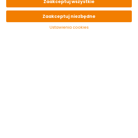
Zaakceptuj wszystkie
OPIS
produktu
Zaakceptuj niezbędne
Ustawienia cookies
PARAMETRY
techniczne
OSTATNIO
oglądane
Gniazdo siłowe
przenośne 16 A / 5
P Elektro-Plast
24.99 zł