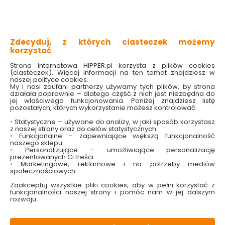
kompaktowa i praktyczna konstrukcja
wysoki stopień szczelności IP44
odporne na uszkodzenia mechaniczne
Zdecyduj, z których ciasteczek możemy
liczba biegunów: 5
korzystać
wytrzymałe
Strona internetowa HIPPER.pl korzysta z plików cookies
(ciasteczek). Więcej informacji na ten temat znajdziesz w
Sprawdź dostępność w markecie
naszej polityce cookies.
My i nasi zaufani partnerzy używamy tych plików, by strona
działała poprawnie – dlatego część z nich jest niezbędna do
24.99 zł
jej właściwego funkcjonowania. Poniżej znajdziesz listę
pozostałych, których wykorzystanie możesz kontrolować:
•
Statystyczne – używane do analizy, w jaki sposób korzystasz
z naszej strony oraz do celów statystycznych
•
Funkcjonalne – zapewniające większą funkcjonalność
naszego sklepu
Do koszyka
•
Personalizujące – umożliwiające personalizację
prezentowanych Ci treści
•
Marketingowe, reklamowe i na potrzeby mediów
społecznościowych.
Zaakceptuj wszystkie pliki cookies, aby w pełni korzystać z
funkcjonalności naszej strony i pomóc nam w jej dalszym
rozwoju.
W magazynie
Wysyłka
Koszt dostawy
Bezpieczna
12 szt
24h
od 17.90 zł
paczka