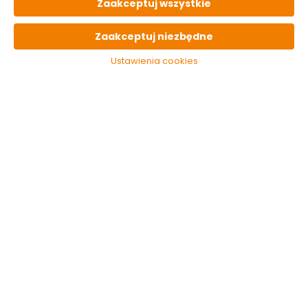
Zaakceptuj wszystkie
OPIS
produktu
Zaakceptuj niezbędne
Ustawienia cookies
PARAMETRY
techniczne
OSTATNIO
oglądane
Gniazdka ozdobne
4 szt. DpCraft
14.99 zł