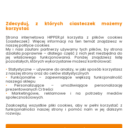
doskonałe do projektów wielkanocnych
do dekoracji wnętrz i scrapbookingu
baza do kreatywnych prac dziecięcych
ekologiczny trend
Zdecyduj, z których ciasteczek możemy
korzystać
Sprawdź dostępność w markecie
Strona internetowa HIPPER.pl korzysta z plików cookies
Wybierz wariant:
(ciasteczek). Więcej informacji na ten temat znajdziesz w
naszej polityce cookies.
Gniazdko

My i nasi zaufani partnerzy używamy tych plików, by strona
działała poprawnie – dlatego część z nich jest niezbędna do
14.99 zł
jej właściwego funkcjonowania. Poniżej znajdziesz listę
pozostałych, których wykorzystanie możesz kontrolować:
•
Statystyczne – używane do analizy, w jaki sposób korzystasz
z naszej strony oraz do celów statystycznych
•
Funkcjonalne – zapewniające większą funkcjonalność
naszego sklepu
Do koszyka
•
Personalizujące – umożliwiające personalizację
prezentowanych Ci treści
•
Marketingowe, reklamowe i na potrzeby mediów
społecznościowych.
Zaakceptuj wszystkie pliki cookies, aby w pełni korzystać z
funkcjonalności naszej strony i pomóc nam w jej dalszym
rozwoju.
W magazynie
Wysyłka
Koszt dostawy
Bezpieczna
55 szt
24h
od 17.90 zł
paczka