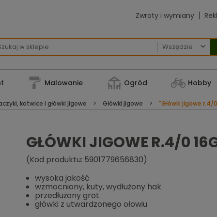
Zwroty i wymiany
Rek

t
Malowanie
Ogród
Hobby
czyki, kotwice i główki jigowe
Główki jigowe
"Główki jigowe r.4/
GŁÓWKI JIGOWE R.4/0 16
(Kod produktu: 5901779656830)
wysoka jakość
wzmocniony, kuty, wydłużony hak
przedłużony grot
główki z utwardzonego ołowiu