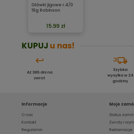
Główki jigowe r.4/0
16g Robinson
15.99 zł
KUPUJ
u nas!
Szybka
Aż 365 dni na
wysyłka w 24
zwrot
godziny
Informacje
Moje zamó
O nas
Status zamó
Kontakt
Zwroty i wy
Regulamin
Reklamacje