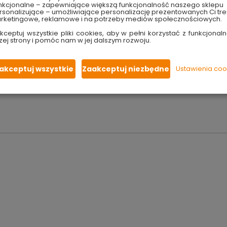
powodowały zdecydowanie większe zainteresowanie spinningi
nkcjonalne – zapewniające większą funkcjonalność naszego sklepu
można jigować bardzo długimi przynętami. Hak Titanium charakt
sonalizujące – umożliwiające personalizację prezentowanych Ci tre
rketingowe, reklamowe i na potrzeby mediów społecznościowych.
piekielnie ostry
. Przedłużony grot powoduje
pewne zacięcie 
ówki są wyprodukowane ze
specjalnie utwardzonego ołowiu
, a 
kceptuj wszystkie pliki cookies, aby w pełni korzystać z funkcjonaln
zej strony i pomóc nam w jej dalszym rozwoju.
ówki okazały się bardzo łownymi
, a ich
moc była niezawodna
akceptuj wszystkie
Zaakceptuj niezbędne
Ustawienia coo