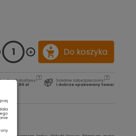
Do koszyka
Koszt dostawy
Solidnie zabezpieczony
od 17.90 zł
i dobrze spakowany towar
ęcej
łała
wego
anie
rony