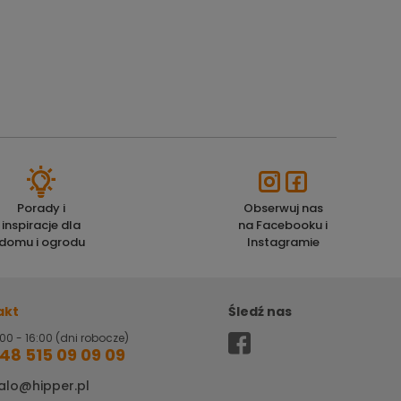
Porady i
Obserwuj nas
inspiracje dla
na Facebooku i
domu i ogrodu
Instagramie
akt
Śledź nas
00 - 16:00 (dni robocze)
48 515 09 09 09
alo@hipper.pl