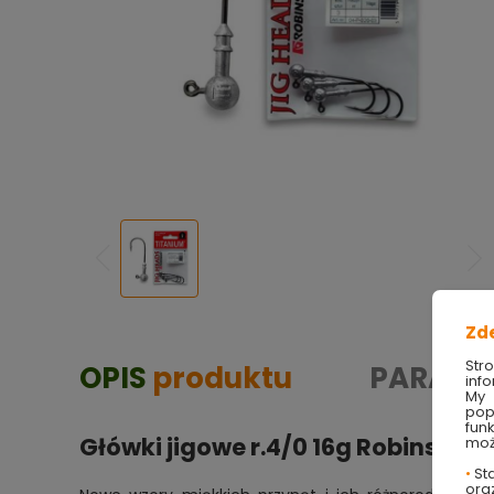
Zd
Str
OPIS
produktu
PARAME
info
My 
pop
fun
Główki jigowe r.4/0 16g Robinson
moż
•
Sta
ora