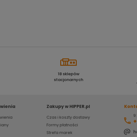
18 sklepów
stacjonarnych
wienia
Zakupy w HIPPER.pl
Kont
9:
wienia
Czas i koszty dostawy
+
miany
Formy płatności
h
Strefa marek