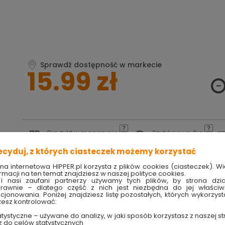
Sprawdź dostępność w markecie
15.99 zł
Produkt w magazynie
Szybka wysyłka
Ilość 35 szt
w ciągu 24h
ecyduj, z których ciasteczek możemy korzystać
ona internetowa HIPPER.pl korzysta z plików cookies (ciasteczek). Wi
TRY
techniczne
rmacji na ten temat znajdziesz w naszej polityce cookies.
i nasi zaufani partnerzy używamy tych plików, by strona dzia
rawnie – dlatego część z nich jest niezbędna do jej właści
kcjonowania. Poniżej znajdziesz listę pozostałych, których wykorzyst
esz kontrolować:
tystyczne – używane do analizy, w jaki sposób korzystasz z naszej st
z do celów statystycznych