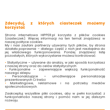
wzmocniony, kuty, wydłużony hak
przedłużony grot
główki z utwardzonego ołowiu
Sprawdź dostępność w markecie
Zdecyduj, z których ciasteczek możemy
korzystać
Wybierz rozmiar:
Strona internetowa HIPPER.pl korzysta z plików cookies
1/0

(ciasteczek). Więcej informacji na ten temat znajdziesz w
Wybierz wagę:
naszej polityce cookies.
My i nasi zaufani partnerzy używamy tych plików, by strona
6G

działała poprawnie – dlatego część z nich jest niezbędna do
jej właściwego funkcjonowania. Poniżej znajdziesz listę
9.09 zł
pozostałych, których wykorzystanie możesz kontrolować:
•
Statystyczne – używane do analizy, w jaki sposób korzystasz
z naszej strony oraz do celów statystycznych
•
Funkcjonalne – zapewniające większą funkcjonalność
naszego sklepu
•
Personalizujące – umożliwiające personalizację
Do koszyka
prezentowanych Ci treści
•
Marketingowe, reklamowe i na potrzeby mediów
społecznościowych.
Zaakceptuj wszystkie pliki cookies, aby w pełni korzystać z
funkcjonalności naszej strony i pomóc nam w jej dalszym
rozwoju.
W magazynie
Wysyłka
Koszt dostawy
Bezpieczna