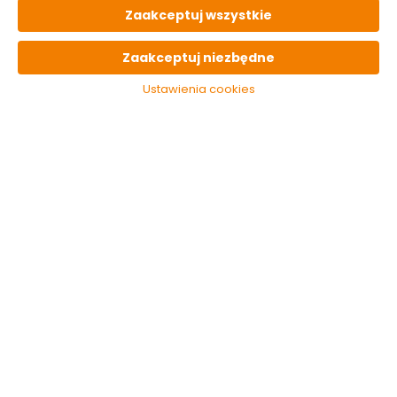
13 opak
24h
od 17.90 zł
paczka
Zaakceptuj wszystkie
OPIS
produktu
Zaakceptuj niezbędne
Ustawienia cookies
PARAMETRY
techniczne
OSTATNIO
oglądane
Główki jigowe r.1/0
6g Robinson