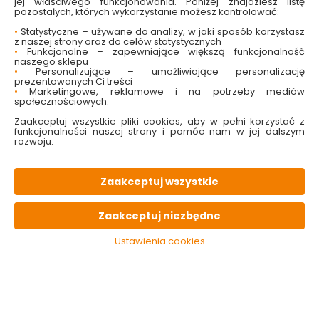
jej właściwego funkcjonowania. Poniżej znajdziesz listę
15 szt
24h
od 17.90 zł
paczka
pozostałych, których wykorzystanie możesz kontrolować:
•
Statystyczne – używane do analizy, w jaki sposób korzystasz
z naszej strony oraz do celów statystycznych
OPIS
produktu
•
Funkcjonalne – zapewniające większą funkcjonalność
naszego sklepu
•
Personalizujące – umożliwiające personalizację
prezentowanych Ci treści
PARAMETRY
techniczne
•
Marketingowe, reklamowe i na potrzeby mediów
społecznościowych.
Zaakceptuj wszystkie pliki cookies, aby w pełni korzystać z
PLIKI
do pobrania
funkcjonalności naszej strony i pomóc nam w jej dalszym
rozwoju.
KONIECZNIE
pamiętaj
Zaakceptuj wszystkie
Zaakceptuj niezbędne
Ustawienia cookies