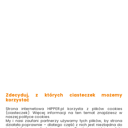
pojemność kosza: 4 l
regulacja temp. 80 – 200°C
smażenie bez dodatku tłuszczu
cyfrowy wyświetlacz dotykowy
timer regulowany do 30 minut
Sprawdź dostępność w markecie
Wybierz pojemność kosza:
4 l
5 l + 5 l
7 l
89.99 zł
159.00 zł
Najniższa cena z 30 dni: 159.00 zł
Do koszyka
Zdecyduj, z których ciasteczek możemy
korzystać
Strona internetowa HIPPER.pl korzysta z plików cookies
(ciasteczek). Więcej informacji na ten temat znajdziesz w
naszej polityce cookies.
My i nasi zaufani partnerzy używamy tych plików, by strona
działała poprawnie – dlatego część z nich jest niezbędna do
W magazynie
Wysyłka
Koszt dostawy
Bezpieczna