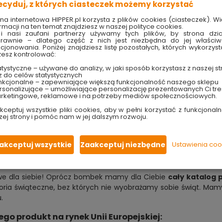
świąteczne drzewka są bombki choinkowe. To jeden z ważniejszy
ecyduj, z których ciasteczek możemy korzystać
w na wyjątkowe ozdoby i wybierz bombki choinkowe, które będą 
ona internetowa HIPPER.pl korzysta z plików cookies (ciasteczek). Wi
rmacji na ten temat znajdziesz w naszej polityce cookies.
i nasi zaufani partnerzy używamy tych plików, by strona dzia
rawnie – dlatego część z nich jest niezbędna do jej właści
eczne drzewko
kcjonowania. Poniżej znajdziesz listę pozostałych, których wykorzyst
esz kontrolować:
i przyozdobisz każde świąteczne drzewko – niezależnie o wybran
tystyczne – używane do analizy, w jaki sposób korzystasz z naszej st
, wyróżniając się na jej tle. Zieleń, czerwień i złoto to klasy
z do celów statystycznych
nkcjonalne – zapewniające większą funkcjonalność naszego sklepu
ne
znakomicie uzupełnią nowoczesną aranżację i miejskie wnę
sonalizujące – umożliwiające personalizację prezentowanych Ci tre
o nowoczesnych wnętrz. A jeśli co roku udziela Ci się świątecz
rketingowe, reklamowe i na potrzeby mediów społecznościowych.
oczekiwania wypełniła cały dom.
kceptuj wszystkie pliki cookies, aby w pełni korzystać z funkcjonaln
zej strony i pomóc nam w jej dalszym rozwoju.
tecznego drzewka. W naszej ofercie znajdziesz nie tylko klas
 radosne oczekiwanie na Boże Narodzenie mijało w otoczeniu wyją
akceptuj wszystkie
Zaakceptuj niezbędne
Ustawienia coo
kowe dla siebie! Oprócz bombek mamy dla Ciebie
cały katalog
ria świąteczne, bez których nie wyobrażamy sobie świąt. Mamy 
.
 produkt na rynek Unii Europejskiej: