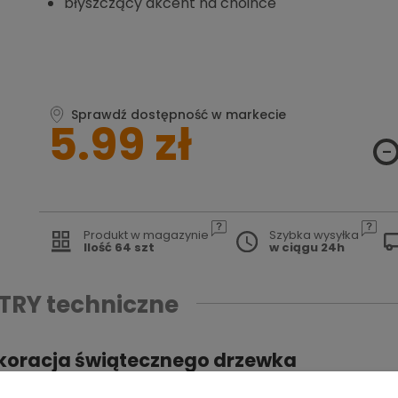
błyszczący akcent na choince
Sprawdź dostępność w markecie
5.99 zł
Produkt w magazynie
Szybka wysyłka
Ilość 64 szt
w ciągu 24h
TRY
techniczne
koracja świątecznego drzewka