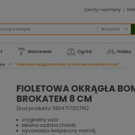
Zwroty i wymiany
Rek

t
Malowanie
Ogród
Hobby
owe
"Fioletowa okrągła bombka na choinkę z brokatem 8 cm"
FIOLETOWA OKRĄGŁA BOM
BROKATEM 8 CM
(Kod produktu: 5904717212716)
oryginalny wzór
idealna ozdoba choinki
wprowadza świąteczny nastrój