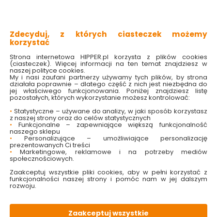
urocza figurka świąteczna
idealna dekoracja na Boże Narodzenie
wnosi magię świąt
wykonana z dbałością o szczegóły
Zdecyduj, z których ciasteczek możemy
doskonała ozdoba do domu
korzystać
Strona internetowa HIPPER.pl korzysta z plików cookies
Sprawdź dostępność w markecie
(ciasteczek). Więcej informacji na ten temat znajdziesz w
naszej polityce cookies.
My i nasi zaufani partnerzy używamy tych plików, by strona
69.99 zł
działała poprawnie – dlatego część z nich jest niezbędna do
jej właściwego funkcjonowania. Poniżej znajdziesz listę
pozostałych, których wykorzystanie możesz kontrolować:
•
Statystyczne – używane do analizy, w jaki sposób korzystasz
z naszej strony oraz do celów statystycznych
•
Funkcjonalne – zapewniające większą funkcjonalność
Do koszyka
naszego sklepu
•
Personalizujące – umożliwiające personalizację
prezentowanych Ci treści
•
Marketingowe, reklamowe i na potrzeby mediów
społecznościowych.
Zaakceptuj wszystkie pliki cookies, aby w pełni korzystać z
funkcjonalności naszej strony i pomóc nam w jej dalszym
rozwoju.
W magazynie
Wysyłka
Koszt dostawy
Bezpieczna
21 szt
24h
od 17.90 zł
paczka
Zaakceptuj wszystkie