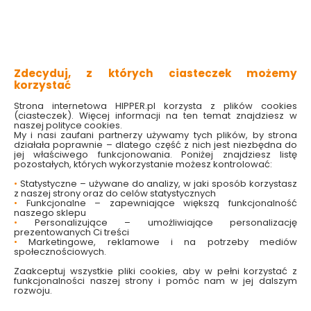
klasyczna ozdoba świąteczna
figurka stojąca podstawie
wykonana z dbałością o szczegóły
symbol Bożego Narodzenia
Sprawdź dostępność w markecie
Zdecyduj, z których ciasteczek możemy
korzystać
Wybierz wariant:
Strona internetowa HIPPER.pl korzysta z plików cookies
(ciasteczek). Więcej informacji na ten temat znajdziesz w
Czerwony cylinder
Zielona korona
naszej polityce cookies.
My i nasi zaufani partnerzy używamy tych plików, by strona
Złota korona
Złoty cylinder
działała poprawnie – dlatego część z nich jest niezbędna do
jej właściwego funkcjonowania. Poniżej znajdziesz listę
pozostałych, których wykorzystanie możesz kontrolować:
38.99 zł
•
Statystyczne – używane do analizy, w jaki sposób korzystasz
z naszej strony oraz do celów statystycznych
•
Funkcjonalne – zapewniające większą funkcjonalność
naszego sklepu
•
Personalizujące – umożliwiające personalizację
prezentowanych Ci treści
Do koszyka
•
Marketingowe, reklamowe i na potrzeby mediów
społecznościowych.
Zaakceptuj wszystkie pliki cookies, aby w pełni korzystać z
funkcjonalności naszej strony i pomóc nam w jej dalszym
rozwoju.