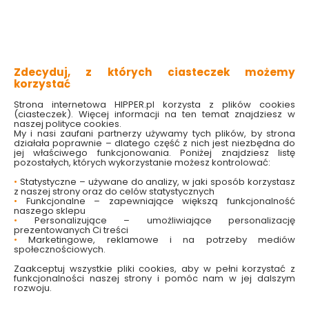
odporność na zadrapania i zabrudzenia
skuteczna ochrona przed zarysowaniami
przyjemna w dotyku i antypoślizgowa faktura
precyzyjne wycięcia na porty i aparat
Sprawdź dostępność w markecie
Zdecyduj, z których ciasteczek możemy
korzystać
Wybierz dedykowany model:
Strona internetowa HIPPER.pl korzysta z plików cookies
iPhone 14

(ciasteczek). Więcej informacji na ten temat znajdziesz w
Wybierz kolor etui:
naszej polityce cookies.
My i nasi zaufani partnerzy używamy tych plików, by strona
Czarny
Niebieski
Zielony
działała poprawnie – dlatego część z nich jest niezbędna do
jej właściwego funkcjonowania. Poniżej znajdziesz listę
pozostałych, których wykorzystanie możesz kontrolować:
9.99 zł
•
Statystyczne – używane do analizy, w jaki sposób korzystasz
z naszej strony oraz do celów statystycznych
•
Funkcjonalne – zapewniające większą funkcjonalność
naszego sklepu
•
Personalizujące – umożliwiające personalizację
prezentowanych Ci treści
Do koszyka
•
Marketingowe, reklamowe i na potrzeby mediów
społecznościowych.
Zaakceptuj wszystkie pliki cookies, aby w pełni korzystać z
funkcjonalności naszej strony i pomóc nam w jej dalszym
rozwoju.