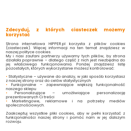
krawędzi sąsiadujących ścian i sufitu, listew
przypodłogowych, framug i innych elementów.
Kuwety malarskie.
Zdecyduj, z których ciasteczek możemy
korzystać
Strona internetowa HIPPER.pl korzysta z plików cookies
(ciasteczek). Więcej informacji na ten temat znajdziesz w
naszej polityce cookies.
My i nasi zaufani partnerzy używamy tych plików, by strona
działała poprawnie – dlatego część z nich jest niezbędna do
jej właściwego funkcjonowania. Poniżej znajdziesz listę
pozostałych, których wykorzystanie możesz kontrolować:
•
Statystyczne – używane do analizy, w jaki sposób korzystasz
z naszej strony oraz do celów statystycznych
•
Funkcjonalne – zapewniające większą funkcjonalność
naszego sklepu
•
Personalizujące – umożliwiające personalizację
prezentowanych Ci treści
•
Marketingowe, reklamowe i na potrzeby mediów
społecznościowych.
Zaakceptuj wszystkie pliki cookies, aby w pełni korzystać z
funkcjonalności naszej strony i pomóc nam w jej dalszym
rozwoju.