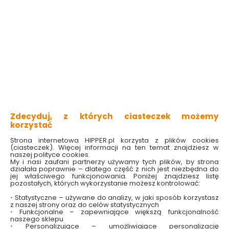
Wycieraczka
Wycieraczka
tekstylna Prążek 40 x
tekstylna Prążek 40 x
60 cm szara KDHome
60 cm brązowa
KDHome
Dostępny online
Dostępny online
Zdecyduj, z których ciasteczek możemy
i w markecie
i w markecie
korzystać
18.99 zł
18.99 zł
Strona internetowa HIPPER.pl korzysta z plików cookies
(ciasteczek). Więcej informacji na ten temat znajdziesz w
naszej polityce cookies.
Do koszyka
Do koszyka
My i nasi zaufani partnerzy używamy tych plików, by strona
działała poprawnie – dlatego część z nich jest niezbędna do
jej właściwego funkcjonowania. Poniżej znajdziesz listę
pozostałych, których wykorzystanie możesz kontrolować:
•
Statystyczne – używane do analizy, w jaki sposób korzystasz
z naszej strony oraz do celów statystycznych
•
Funkcjonalne – zapewniające większą funkcjonalność
naszego sklepu
•
Personalizujące – umożliwiające personalizację