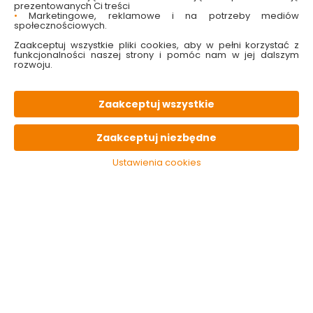
prezentowanych Ci treści
•
Marketingowe, reklamowe i na potrzeby mediów
społecznościowych.
Zaakceptuj wszystkie pliki cookies, aby w pełni korzystać z
Wycieraczka
Wycieraczka
funkcjonalności naszej strony i pomóc nam w jej dalszym
tekstylna Toronto
tekstylna Entree
rozwoju.
czarna 40 x 60 cm
czarna 40 x 60 cm
Vimar
Vimar
Dostępny online
Dostępny online
Zaakceptuj wszystkie
i w markecie
i w markecie
9.99 zł
17.99 zł
Zaakceptuj niezbędne
Ustawienia cookies
Do koszyka
Do koszyka