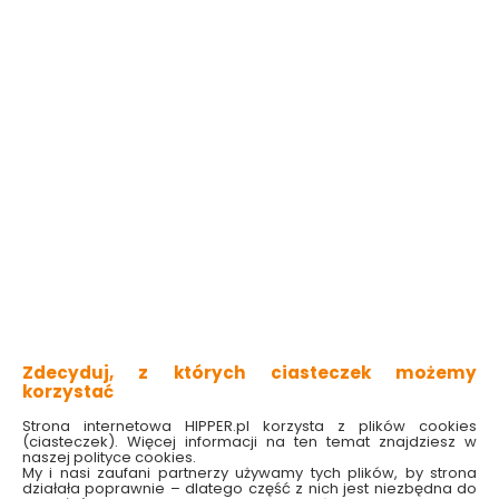
Do koszyka
Kategorie i filtry
Sortowanie
3 produktów
z
1
Jak działają pochłaniacze wilgoci?
Nie ma lepszego sposobu na pozbycie się nadmiaru
wilgoci niż pochłaniacze wilgoci do domu. To
stosunkowo
niedrogie i skuteczne w działaniu rozwiązanie
, które
usuwa wilgoć z powietrza i wyrównuje jej poziom w całym
Zdecyduj, z których ciasteczek możemy
pomieszczeniu. Tym samym zwalcza nadmiar pary
korzystać
wodnej, która w pomieszczeniach o podwyższonej
wilgotności często osadza się na oknach czy nawet
ścianach. Domowy pochłaniacz wilgoci nareszcie pozwoli
Strona internetowa HIPPER.pl korzysta z plików cookies
Ci o tym zapomnieć i cieszyć się właściwością wilgotnością
(ciasteczek). Więcej informacji na ten temat znajdziesz w
w każdym pomieszczeniu.
naszej polityce cookies.
My i nasi zaufani partnerzy używamy tych plików, by strona
Wilgotność w pomieszczeniach jest ważna, jednak
działała poprawnie – dlatego część z nich jest niezbędna do