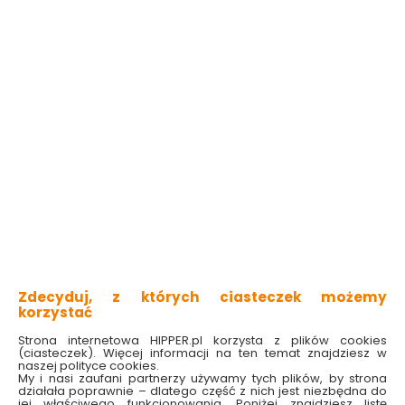
3 produktów
z
1
Czujnik czadu z
Czujnik czadu
wbudowaną baterią
bateryjny K5CO Kidde
K10LLCO Kidde
Dostępny online
Dostępny online
i w markecie
i w markecie
Zdecyduj, z których ciasteczek możemy
korzystać
189.00 zł
129.00 zł
Strona internetowa HIPPER.pl korzysta z plików cookies
(ciasteczek). Więcej informacji na ten temat znajdziesz w
naszej polityce cookies.
Do koszyka
Do koszyka
My i nasi zaufani partnerzy używamy tych plików, by strona
działała poprawnie – dlatego część z nich jest niezbędna do
jej właściwego funkcjonowania. Poniżej znajdziesz listę