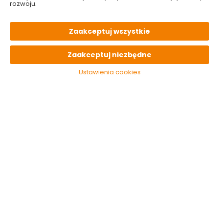
rozwoju.
Kategorie i filtry
Sortowanie
Zaakceptuj wszystkie
2 produktów
z
1
Zaakceptuj niezbędne
Ustawienia cookies