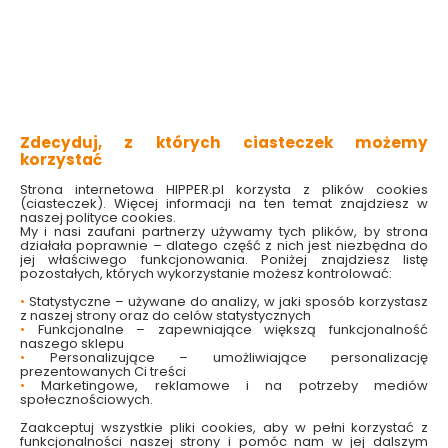
2 produktów
z
1
Zdecyduj, z których ciasteczek możemy
korzystać
Strona internetowa HIPPER.pl korzysta z plików cookies
(ciasteczek). Więcej informacji na ten temat znajdziesz w
naszej polityce cookies.
My i nasi zaufani partnerzy używamy tych plików, by strona
działała poprawnie – dlatego część z nich jest niezbędna do
Doniczka dekoracyjna
Doniczka dekoracyjna
jej właściwego funkcjonowania. Poniżej znajdziesz listę
"Skorupka" 10 x 17 cm
"Skorupka" 7 x 9 cm
pozostałych, których wykorzystanie możesz kontrolować:
żółta Planta
żółta Planta
•
Statystyczne – używane do analizy, w jaki sposób korzystasz
Dostępny online
Dostępny online
z naszej strony oraz do celów statystycznych
i w markecie
i w markecie
•
Funkcjonalne – zapewniające większą funkcjonalność
naszego sklepu
5.29 zł
2.89 zł
•
Personalizujące – umożliwiające personalizację
prezentowanych Ci treści
•
Marketingowe, reklamowe i na potrzeby mediów
społecznościowych.
Do koszyka
Do koszyka
Zaakceptuj wszystkie pliki cookies, aby w pełni korzystać z
funkcjonalności naszej strony i pomóc nam w jej dalszym