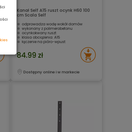
ści
x
Kanał Self A15 ruszt ocynk H60 100
cm Scala Self
ości
odprowadza wodę wokół domów
wykonany z polimerobetonu
ocynkokwany ruszt
klasa obciążenia: A15
kies
łączenie na pióro-wpust
84.99 zł
Dostępny online i w markecie