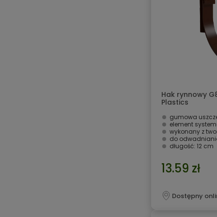
Hak rynnowy G
Plastics
gumowa uszcze
element syste
wykonany z two
do odwadniania
długość: 12 cm
13.59 zł
Dostępny onli