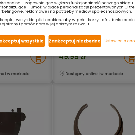
nkcjonalne – zapewniające większą funkcjonalność naszego sklepu
sonalizujące – umożliwiające personalizację prezentowanych Ci tre
uszt ocynk 100 cm x
Kanał SAB A15 ruszt ocynk 100 cm 
rketingowe, reklamowe i na potrzeby mediów społecznościowych.
astics
50 mm Scala Self
kceptuj wszystkie pliki cookies, aby w pełni korzystać z funkcjonaln
zej strony i pomóc nam w jej dalszym rozwoju.
niowe
odwodnienie liniowe
ranie
odporny na ścieranie
zt
ocynkowany ruszt
propylenu
obudowa z polipropylenu
akceptuj wszystkie
Zaakceptuj niezbędne
Ustawienia coo
 i promienie UV
odporny na mróż i promienie UV
49.99 zł
ne i w markecie
Dostępny online i w markecie