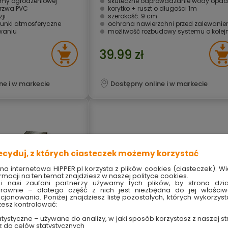
my ogrodzeniowej
skuteczne odprowadzanie wody opadow
rzwa PVC
korytko + ruszt o długości 1m
ji
szerokość: 9 cm
unki atmosferyczne
ochrona nawierzchni przed zalewani
owaniu
możliwość rozbudowy systemu o kolejne moduł
39.99 zł
ne i w markecie
Dostępny online i w markecie
ecyduj, z których ciasteczek możemy korzystać
ona internetowa HIPPER.pl korzysta z plików cookies (ciasteczek). Wi
rmacji na ten temat znajdziesz w naszej polityce cookies.
i nasi zaufani partnerzy używamy tych plików, by strona dzia
rawnie – dlatego część z nich jest niezbędna do jej właści
kcjonowania. Poniżej znajdziesz listę pozostałych, których wykorzyst
esz kontrolować:
tystyczne – używane do analizy, w jaki sposób korzystasz z naszej st
z do celów statystycznych