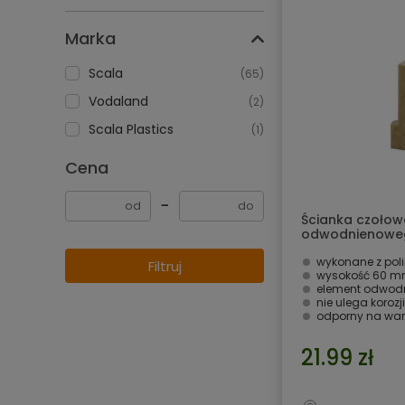
Marka
Scala
(65)
Vodaland
(2)
Scala Plastics
(1)
Cena
−
Ścianka czołow
odwodnienoweg
Plastics
wykonane z pol
Filtruj
wysokość 60 
element odwodn
nie ulega korozji
odporny na war
21.99 zł