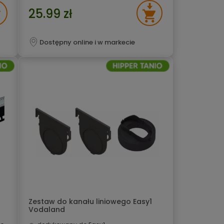
25.99 zł
Dostępny online i w markecie
Zestaw do kanału liniowego Easy1
Vodaland