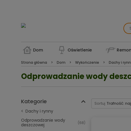
Dom
Oświetlenie
Remon
Strona główna
Dom
Wykończenie
Dachy i ryn
Odprowadzanie wody desz
Kategorie
Sortuj
Trafność: na
Dachy i rynny
Odprowadzanie wody
(68)
deszczowej