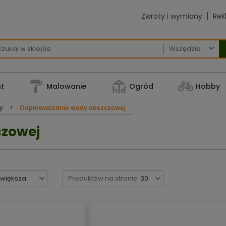
Zwroty i wymiany
Rek

t
Malowanie
Ogród
Hobby
ny
Odprowadzanie wody deszczowej
czowej
jwiększa
Produktów na stronie
30