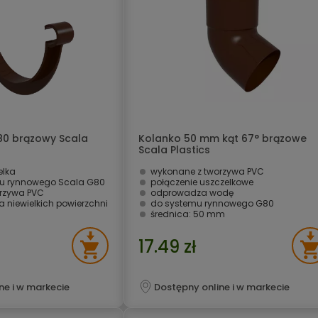
80 brązowy Scala
Kolanko 50 mm kąt 67° brązowe
Scala Plastics
lka
wykonane z tworzywa PVC
mu rynnowego Scala G80
połączenie uszczelkowe
rzywa PVC
odprowadza wodę
 niewielkich powierzchni
do systemu rynnowego G80
średnica: 50 mm
17.49 zł
ne i w markecie
Dostępny online i w markecie