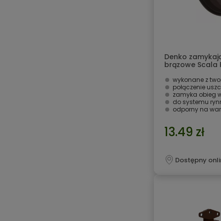
Denko zamykaj
brązowe Scala P
wykonane z two
połączenie usz
zamyka obieg 
do systemu ry
odporny na war
13.49 zł
Dostępny onli