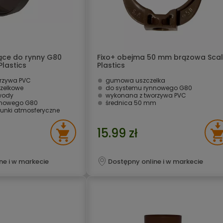
ące do rynny G80
Fixo+ obejma 50 mm brązowa Sca
lastics
Plastics
rzywa PVC
gumowa uszczelka
czelkowe
do systemu rynnowego G80
wody
wykonana z tworzywa PVC
nnowego G80
średnica 50 mm
unki atmosferyczne
15.99 zł
ne i w markecie
Dostępny online i w markecie