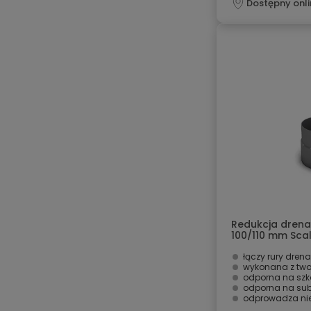
Dostępny onli
Redukcja drena
100/110 mm Scal
łączy rury dren
wykonana z tw
odporna na szk
odporna na sub
odprowadza nie