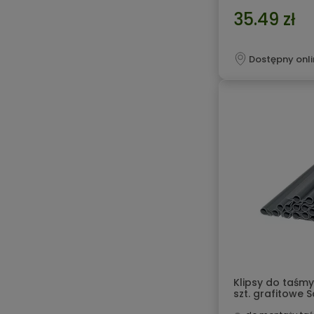
35.49 zł
Dostępny onli
Klipsy do taśm
szt. grafitowe S