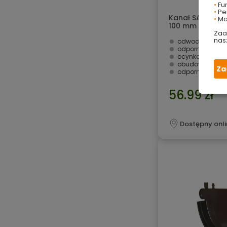
•
Fu
•
Per
Kanał SAB A15 r
•
Ma
100 mm Scala Pl
Zaa
nas
odwodnienie li
odporny na ście
ocynkowany rus
obudowa z poli
Za
odporny na mróż
56.99 zł
Dostępny onli