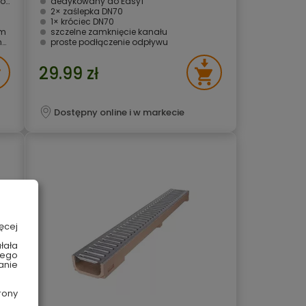
ej
dedykowany do Easy1
2× zaślepka DN70
1× króciec DN70
em
szczelne zamknięcie kanału
y
proste podłączenie odpływu
29.99 zł
Dostępny online i w markecie
ęcej
łała
wego
anie
rony