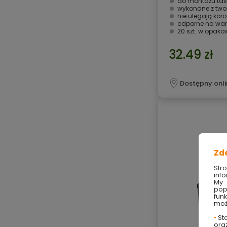
do montażu taś
wykonane z two
nie ulegają koroz
odporne na war
20 szt. w opak
32.49 zł
Dostępny onli
Zd
Str
info
My 
pop
fun
moż
•
Sta
ora