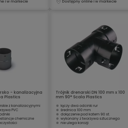
ne i w markecie
Dostępny online i w markecie
rsko - kanalizacyjna
Trójnik drenarski DN 100 mm x 100
a Plastics
mm 90° Scala Plastics
arskie z kanalizacyjnymi
łączy dwa odcinki rur
orzywa PVC
średnica 100 mm
odniki
dołączenie pod katem 90 st.
stancje chemiczne
wykonany z tworzywa sztucznego
czystości
nie ulega korozji