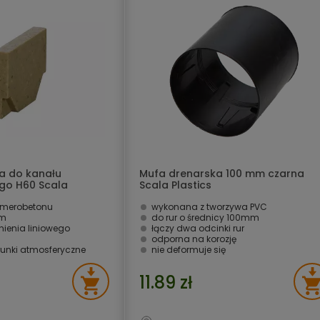
a do kanału
Mufa drenarska 100 mm czarna
o H60 Scala
Scala Plastics
imerobetonu
wykonana z tworzywa PVC
mm
do rur o średnicy 100mm
ienia liniowego
łączy dwa odcinki rur
odporna na korozję
unki atmosferyczne
nie deformuje się
11.89 zł