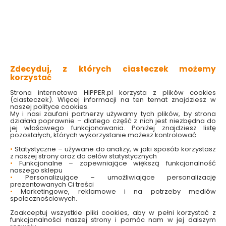
Dostępny online
Dostępny online
i w markecie
i w markecie
12.99 zł
12.99 zł
Do koszyka
Do koszyka
Zdecyduj, z których ciasteczek możemy
korzystać
Strona internetowa HIPPER.pl korzysta z plików cookies
(ciasteczek). Więcej informacji na ten temat znajdziesz w
naszej polityce cookies.
My i nasi zaufani partnerzy używamy tych plików, by strona
działała poprawnie – dlatego część z nich jest niezbędna do
jej właściwego funkcjonowania. Poniżej znajdziesz listę
pozostałych, których wykorzystanie możesz kontrolować:
•
Statystyczne – używane do analizy, w jaki sposób korzystasz
z naszej strony oraz do celów statystycznych
•
Funkcjonalne – zapewniające większą funkcjonalność
Mydło w płynie
Mydło w płynie
naszego sklepu
Hammam 300 ml
Muschio Bianco 300
•
Personalizujące – umożliwiające personalizację
Tesori d Oriente
ml Tesori d Oriente
prezentowanych Ci treści
•
Marketingowe, reklamowe i na potrzeby mediów
społecznościowych.
Dostępny online
Dostępny online
i w markecie
i w markecie
Zaakceptuj wszystkie pliki cookies, aby w pełni korzystać z
funkcjonalności naszej strony i pomóc nam w jej dalszym
12.99 zł
12.99 zł