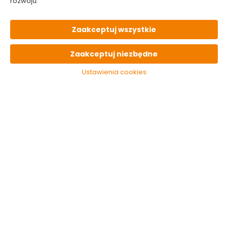
rozwoju.
Do koszyka
Do koszyka
Zaakceptuj wszystkie
Zaakceptuj niezbędne
Ustawienia cookies
Olejek do kąpieli Amla
Żel pod prysznic
& Sesame 250 ml
Ayurveda 250 ml
Tesori d Oriente
Tesori d Oriente
Dostępny online
Dostępny online
i w markecie
i w markecie
15.99 zł
12.49 zł
Do koszyka
Do koszyka