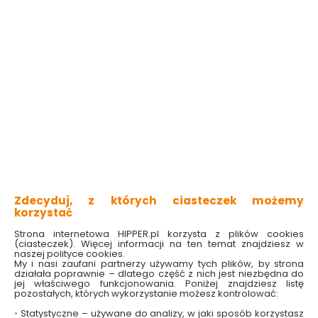
4 produktów
z
1
Szczotka do naczyń
Szczotka do butelek
Bamboo Domex
naturalna Pucuś
Zdecyduj, z których ciasteczek możemy
korzystać
Dostępny online
Dostępny online
i w markecie
i w markecie
Strona internetowa HIPPER.pl korzysta z plików cookies
(ciasteczek). Więcej informacji na ten temat znajdziesz w
24.49 zł
29.49 zł
naszej polityce cookies.
My i nasi zaufani partnerzy używamy tych plików, by strona
działała poprawnie – dlatego część z nich jest niezbędna do
jej właściwego funkcjonowania. Poniżej znajdziesz listę
pozostałych, których wykorzystanie możesz kontrolować:
Do koszyka
Do koszyka
•
Statystyczne – używane do analizy, w jaki sposób korzystasz