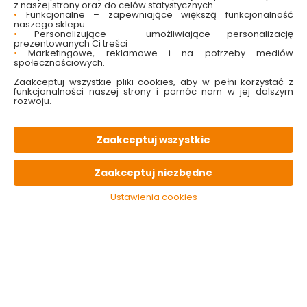
z naszej strony oraz do celów statystycznych
•
Funkcjonalne – zapewniające większą funkcjonalność
naszego sklepu
•
Personalizujące – umożliwiające personalizację
prezentowanych Ci treści
•
Marketingowe, reklamowe i na potrzeby mediów
społecznościowych.
Zaakceptuj wszystkie pliki cookies, aby w pełni korzystać z
funkcjonalności naszej strony i pomóc nam w jej dalszym
rozwoju.
Szczotka do mycia
Silikonowa szczotka
butelek Bamboo Line
do naczyń Lorenzo
Zaakceptuj wszystkie
Domex
Dostępny online
Dostępny online
Zaakceptuj niezbędne
i w markecie
i w markecie
31.99 zł
25.49 zł
Ustawienia cookies
Do koszyka
Do koszyka
Kategorie i filtry
Sortowanie