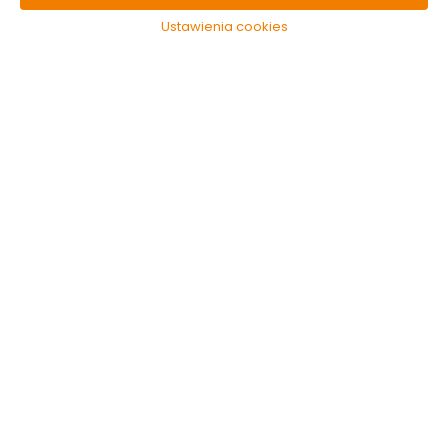
Ustawienia cookies
Sól do zmywarki 2kg
Gut&Gunstig
Dostępny online
i w markecie
8.99 zł
4.50 zł/kg
Do koszyka
Kategorie i filtry
Sortowanie
5 produktów
z
1