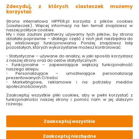
Zdecyduj, z których ciasteczek możemy
korzystać
Strona internetowa HIPPER.pl korzysta z plików cookies
(ciasteczek). Więcej informacji na ten temat znajdziesz w
naszej polityce cookies.
My i nasi zaufani partnerzy używamy tych plików, by strona
działała poprawnie – dlatego część z nich jest niezbędna do
jej właściwego funkcjonowania. Poniżej znajdziesz listę
pozostałych, których wykorzystanie możesz kontrolować:
Sól do zmywarek 1,5
Sól do zmywarki 1,2 kg
•
Statystyczne – używane do analizy, w jaki sposób korzystasz
kg Tytan
Finish
z naszej strony oraz do celów statystycznych
•
Funkcjonalne – zapewniające większą funkcjonalność
naszego sklepu
•
Personalizujące – umożliwiające personalizację
Dostępny online
Dostępny online
prezentowanych Ci treści
i w markecie
i w markecie
•
Marketingowe, reklamowe i na potrzeby mediów
społecznościowych.
9.99 zł
9.99 zł
6.65 zł/kg
8.32 zł/kg
Zaakceptuj wszystkie pliki cookies, aby w pełni korzystać z
funkcjonalności naszej strony i pomóc nam w jej dalszym
rozwoju.
Do koszyka
Do koszyka
Zaakceptuj wszystkie
Zaakceptuj niezbędne