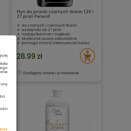
Płyn do prania czarnych tkanin 1,35 l
27 prań Perwoll
do czarnych i ciemnych tkanin
wydajność do 27 prań
nadaje tkaninom miękkość
skutecznie usuwa zabrudzenia
pomaga chronić intensywność koloru
28.99 zł
ęcej
łała
wego
anie
Dostępny online i w markecie
rony
ści
ości
kies