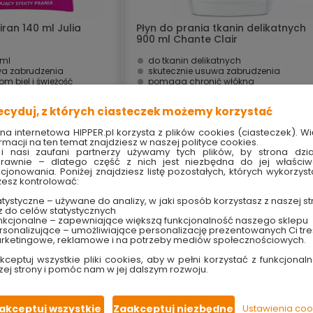
iran 140 ml Julia
Płyn do prania tkanin delikatnych
900 ml Chante Clair
 ml
do tkanin delikatnych
wa zabrudzenia
skutecznie usuwa zabrudzenia
m biel i świeżość
pomaga chronić włókna
 materiału
nadaje miękkość tkaninom
eży, przyjemny zapach
pozostawia świeży zapach
ecyduj, z których ciasteczek możemy korzystać
15.99 zł
ona internetowa HIPPER.pl korzysta z plików cookies (ciasteczek). Wi
rmacji na ten temat znajdziesz w naszej polityce cookies.
i nasi zaufani partnerzy używamy tych plików, by strona dzia
rawnie – dlatego część z nich jest niezbędna do jej właści
kcjonowania. Poniżej znajdziesz listę pozostałych, których wykorzyst
ne i w markecie
Dostępny online i w markecie
esz kontrolować:
tystyczne – używane do analizy, w jaki sposób korzystasz z naszej st
z do celów statystycznych
nkcjonalne – zapewniające większą funkcjonalność naszego sklepu
sonalizujące – umożliwiające personalizację prezentowanych Ci tre
rketingowe, reklamowe i na potrzeby mediów społecznościowych.
kceptuj wszystkie pliki cookies, aby w pełni korzystać z funkcjonaln
zej strony i pomóc nam w jej dalszym rozwoju.
akceptuj wszystkie
Zaakceptuj niezbędne
Ustawienia coo