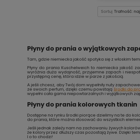
Sortuj
Trafność: na
Płyny do prania o wyjątkowych za
Tam, gdzie niemiecka jakość spotyka się z włoskim te
Płyny do prania Kuschelweich to niemiecka jakość z
wyróżnia duża wydajność, przyjemne zapach i niespoty
przystępną cenę, która idzie w parze z jakością.
A jeśli chcesz, aby Twój dom wypełniły nuty zapachow
ze swoich perfum, dzięki czemu powstają
środki do pr
wypełni cała gama niepowtarzalnych i wyjątkowych za
Płyny do prania kolorowych tkanin
Dostępne na rynku środki piorące dzielimy na te do kol
do prania, które można stosować do wszystkich eleme
Jeśli jednak zależy nam na zachowaniu żywych kolorów
że kolory przez dłuższy czas pozostają żywe. Dzięki t
I o to chodzi!