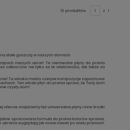
13
produktów
z
1
, na stałe goszczą w naszych domach.
zapach naszych ubrań. Te niemieckie płyny do prania
z odbiorców nie tylko za te właściwości, ale także za
worzone! Ta włoska marka czerpie kompozycje zapachowe
apachach. Ten włoski płyn do prania sprawi, że Twój dom
nie czysty dom!
 ofercie znajdziemy też uniwersalne płyny i inne środki
cjalnie opracowana formuła do prania kolorów sprawia,
ze ubrania wyglądają jak nowe nawet po wielu praniach.