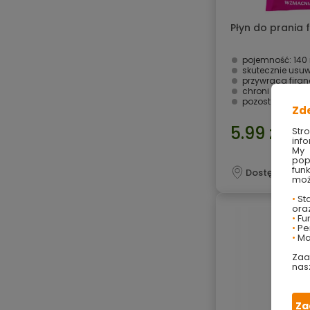
Płyn do prania f
pojemność: 140
skutecznie usu
przywraca firano
chroni strukturę
pozostawia świ
Zd
5.99 zł
Str
info
My 
pop
fun
Dostępny onli
moż
•
Sta
ora
•
Fu
•
Per
•
Ma
Zaa
nas
Za