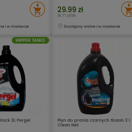
29.99 zł
18.77 zł/litr
ne i w markecie
Dostępny online i w markecie
Black 3L Pergel
Płyn do prania czarnych tkanin 3 l
Clean Net