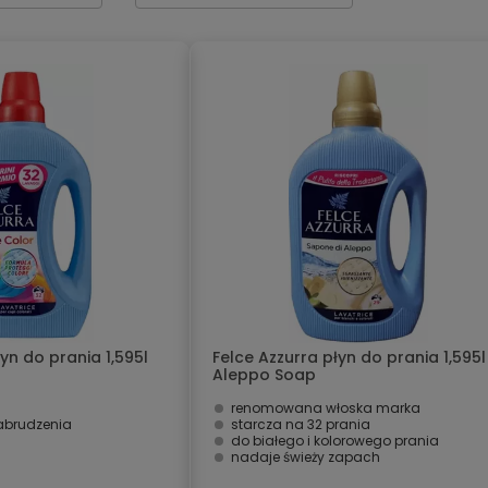
yn do prania 1,595l
Felce Azzurra płyn do prania 1,595l
Aleppo Soap
renomowana włoska marka
zabrudzenia
starcza na 32 prania
do białego i kolorowego prania
nadaje świeży zapach