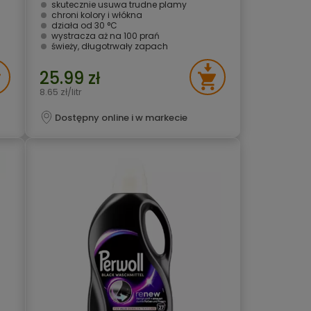
skutecznie usuwa trudne plamy
chroni kolory i włókna
działa od 30 °C
wystracza aż na 100 prań
świeży, długotrwały zapach
25.99 zł
8.65 zł/litr
Dostępny online i w markecie