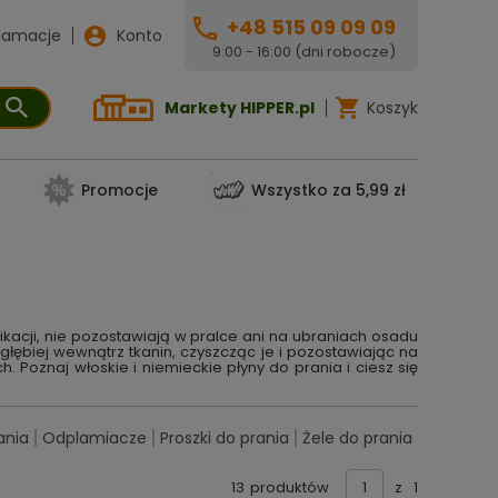
+48 515 09 09 09
lamacje
Konto
9:00 - 16:00 (dni robocze)
Markety HIPPER.pl
Koszyk
Promocje
Wszystko za 5,99 zł
ikacji, nie pozostawiają w pralce ani na ubraniach osadu
 głębiej wewnątrz tkanin, czyszcząc je i pozostawiając na
 Poznaj włoskie i niemieckie płyny do prania i ciesz się
ania
Odplamiacze
Proszki do prania
Żele do prania
13
produktów
z
1