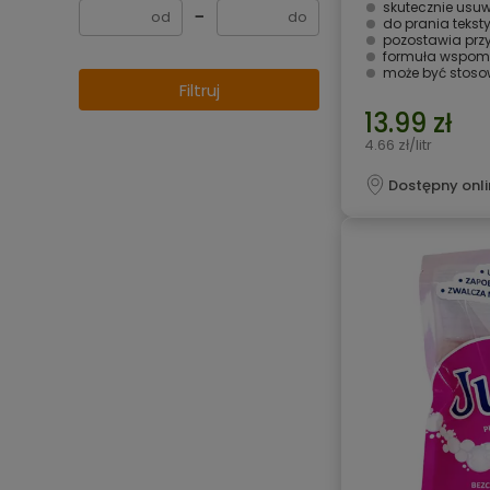
skutecznie usuw
−
do prania tekstyli
pozostawia prz
formuła wspomagająca
może być stosowa
Filtruj
13.99 zł
4.66 zł/litr
Dostępny onli