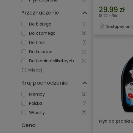
Płyn do prania
(6)
29.99 zł
Przeznaczenie
18.77 zł/litr
Do białego
(1)
Dostępny onli
Do czarnego
(3)
Do firan
(1)
Do kolorów
(2)
Do tkanin delikatnych
(2)
(1) Więcej
Kraj pochodzenia
Niemcy
(2)
Polska
(1)
Włochy
(7)
Płyn do prania 
Cena