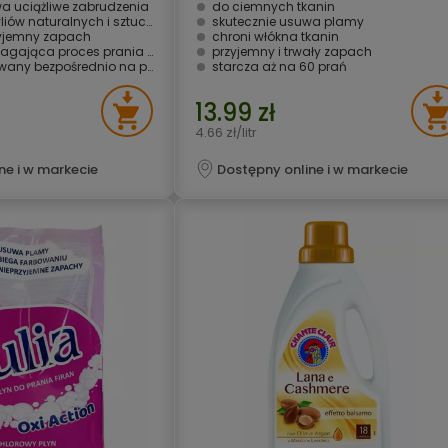
a uciążliwe zabrudzenia
do ciemnych tkanin
ów naturalnych i sztucznych
skutecznie usuwa plamy
yjemny zapach
chroni włókna tkanin
 proces prania w zimnej wodzie
przyjemny i trwały zapach
ny bezpośrednio na plamy
starcza aż na 60 prań
13.99 zł
4.66 zł/litr
ne i w markecie
Dostępny online i w markecie