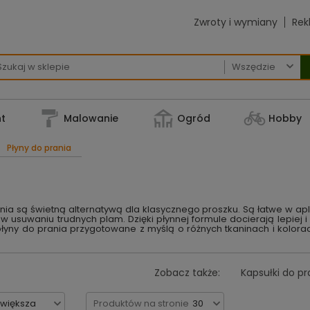
Zwroty i wymiany
Rek

t
Malowanie
Ogród
Hobby
Płyny do prania
nia są świetną alternatywą dla klasycznego proszku. Są łatwe w apl
 usuwaniu trudnych plam. Dzięki płynnej formule docierają lepiej i
łyny do prania przygotowane z myślą o różnych tkaninach i kolorach.
Zobacz także:
Kapsułki do pr
jwiększa
Produktów na stronie
30