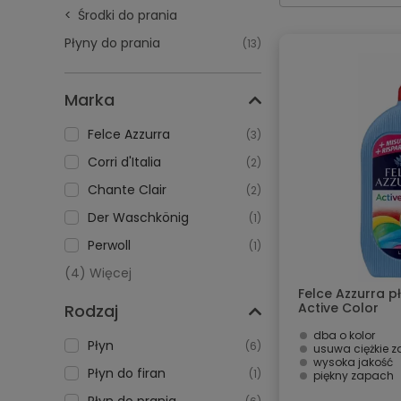
Środki do prania
Płyny do prania
(13)
Marka
Felce Azzurra
(3)
Corri d'Italia
(2)
Chante Clair
(2)
Der Waschkönig
(1)
Perwoll
(1)
(4) Więcej
Felce Azzurra pł
Active Color
Rodzaj
dba o kolor
Płyn
(6)
usuwa ciężkie 
wysoka jakość
Płyn do firan
(1)
piękny zapach