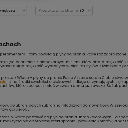
jwiększa
Produktów na stronie
30
pachach
mperamentem – tam powstają płyny do prania, które raz zaproszone
amknięta w butelce z niepozornym misiem, który dba o miękkość i 
kana dotąd miękkość wypranych w nich tekstyliów. Uwielbiane prze
e prosto z Włoch – płyny do prania Felce Azzurra są dla Ciebie st
ania
i inne środki czystości o ciekawych i długo utrzymujących się z
pachów, które zechcesz mieć w swoim domu już zawsze. Bo tak pach
orów, do ubrań białych i ubrań najmłodszych domowników. W szerokiej
ntów garderoby.
 tkanin, warto postawić na płyn do prania ubrań kolorowych. Ta spe
emu maksymalnie opóźniamy efekt sprania i płowienia kolorów, a nas