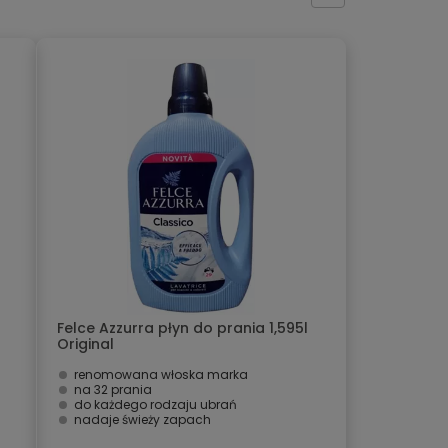
Felce Azzurra płyn do prania 1,595l
Original
renomowana włoska marka
na 32 prania
do każdego rodzaju ubrań
nadaje świeży zapach