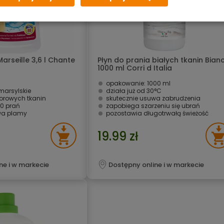
arseille 3,6 l Chante
Płyn do prania białych tkanin Bianc
1000 ml Corri d Italia
opakowanie: 1000 ml
marsylskie
działa już od 30°C
lorowych tkanin
skutecznie usuwa zabrudzenia
0 prań
zapobiega szarzeniu się ubrań
wa plamy
pozostawia długotrwałą świeżość
19.99 zł
ne i w markecie
Dostępny online i w markecie