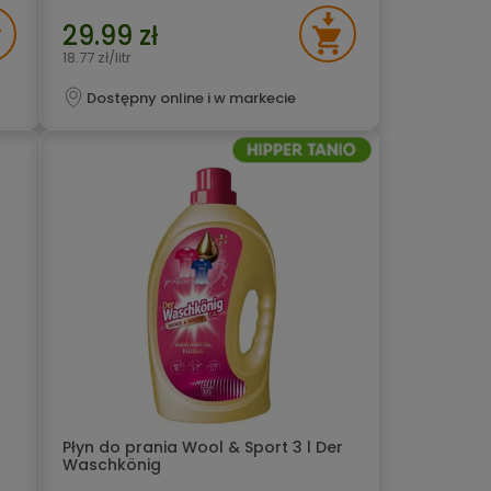
29.99 zł
18.77 zł/litr
Dostępny online i w markecie
Płyn do prania Wool & Sport 3 l Der
Waschkönig