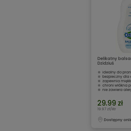
Delikatny balsa
Dzidziuś
idealny do pra
bezpieczny dla d
zapewnia miękk
chroni włókna 
nie zawiera ale
29.99 zł
19.97 zł/litr
Dostępny onli