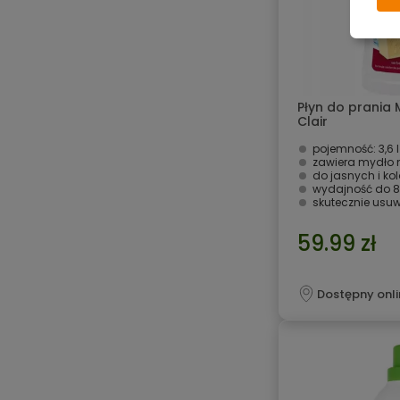
Płyn do prania M
Clair
pojemność: 3,6 l
zawiera mydło 
do jasnych i ko
wydajność do 8
skutecznie usu
59.99 zł
Dostępny onli