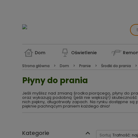
Dom
Oświetlenie
Remon
Strona główna
Dom
Pranie
Środki do prania
Płyny do prania
Jeśli myślisz nad zmianą środka piorącego, płyny do pra
oraz wykazują podobną (jeśli nie większą!) skuteczność w
nich piękny, długotrwały zapach. Na rynku dostępne są p
pięknie pachnącym praniem każdego dnia!
Kategorie
Sortuj
Trafność: na