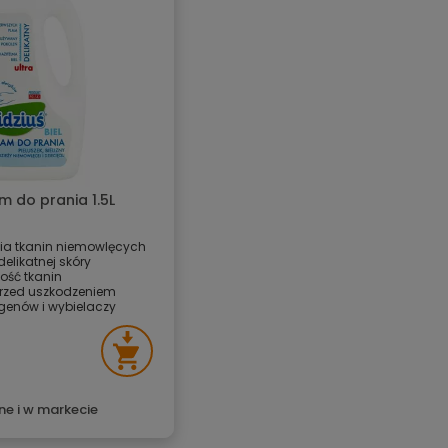
m do prania 1.5L
nia tkanin niemowlęcych
elikatnej skóry
ość tkanin
przed uszkodzeniem
rgenów i wybielaczy
ne i w markecie