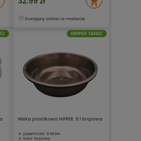
32.99 zł
Dostępny online i w markecie
ka
Miska plastikowa HIPPER. 9 l brązowa
pojemność: 9 litrów
kolor: brązowy