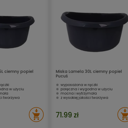
5L ciemny popiel
Miska Lamela 30L ciemny popiel
Pucuś
ączki
wyposażona w rączki
odna w użyciu
poręczna i wygodna w użyciu
ymała
mocna i wytrzymała
ści tworzywa
z wysokiej jakości tworzywa
71.99 zł