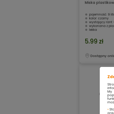
Miska plastikow
pojemność: 9 li
kolor: czarny
wystający rant 
wykonana z pla
lekka
5.99 zł
Dostępny onli
Zd
Str
info
My 
pop
fun
moż
•
Sta
ora