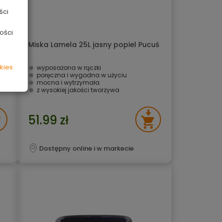
ści
ości
uś
Miska Lamela 25L jasny popiel Pucuś
kies
wyposażona w rączki
poręczna i wygodna w użyciu
mocna i wytrzymała
z wysokiej jakości tworzywa
51.99 zł
Dostępny online i w markecie