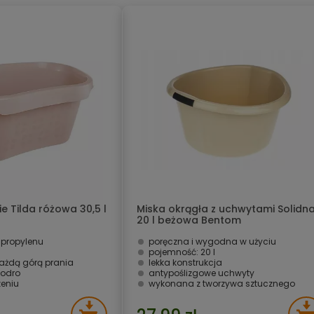
 Tilda różowa 30,5 l
Miska okrągła z uchwytami Solidn
20 l beżowa Bentom
ipropylenu
poręczna i wygodna w użyciu
pojemność: 20 l
ażdą górą prania
lekka konstrukcja
iodro
antypoślizgowe uchwyty
zeniu
wykonana z tworzywa sztucznego