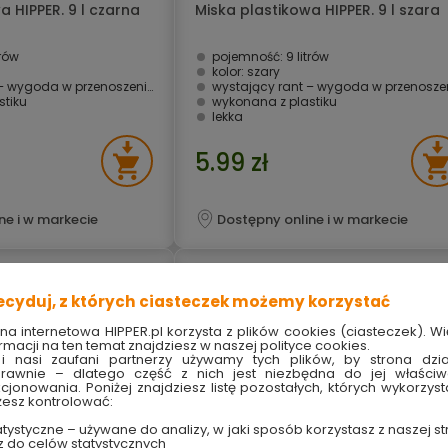
a HIPPER. 9 l czarna
Miska plastikowa HIPPER. 9 l szara
trów
pojemność: 9 litrów
kolor: szary
– wygoda w przenoszeniu
wystający rant – wygoda w przenoszen
stiku
wykonana z plastiku
lekka
5.99 zł
ne i w markecie
Dostępny online i w markecie
ecyduj, z których ciasteczek możemy korzystać
ona internetowa HIPPER.pl korzysta z plików cookies (ciasteczek). Wi
rmacji na ten temat znajdziesz w naszej polityce cookies.
i nasi zaufani partnerzy używamy tych plików, by strona dzia
rawnie – dlatego część z nich jest niezbędna do jej właści
kcjonowania. Poniżej znajdziesz listę pozostałych, których wykorzyst
esz kontrolować:
tystyczne – używane do analizy, w jaki sposób korzystasz z naszej st
z do celów statystycznych