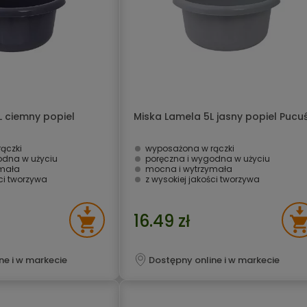
L ciemny popiel
Miska Lamela 5L jasny popiel Pucu
ączki
wyposażona w rączki
odna w użyciu
poręczna i wygodna w użyciu
ymała
mocna i wytrzymała
ści tworzywa
z wysokiej jakości tworzywa
16.49 zł
ne i w markecie
Dostępny online i w markecie