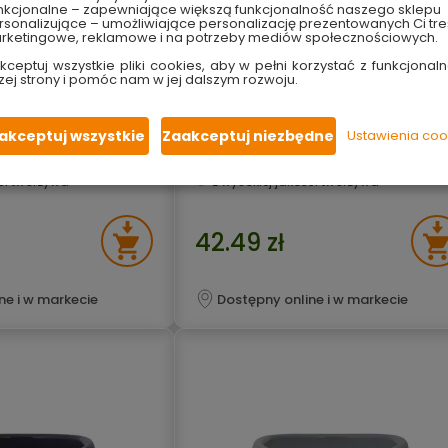
nkcjonalne – zapewniające większą funkcjonalność naszego sklepu
sonalizujące – umożliwiające personalizację prezentowanych Ci tre
rketingowe, reklamowe i na potrzeby mediów społecznościowych.
kceptuj wszystkie pliki cookies, aby w pełni korzystać z funkcjonaln
zej strony i pomóc nam w jej dalszym rozwoju.
L jasny popiel Pucuś
Miska Lamela 30L jasny popiel Puc
akceptuj wszystkie
Zaakceptuj niezbędne
Ustawienia coo
ączki
wyposażona w rączki
odna w użyciu
poręczna i wygodna w użyciu
ymała
mocna i wytrzymała
ści tworzywa
z wysokiej jakości tworzywa
42.49 zł
ne i w markecie
Dostępny online i w markecie