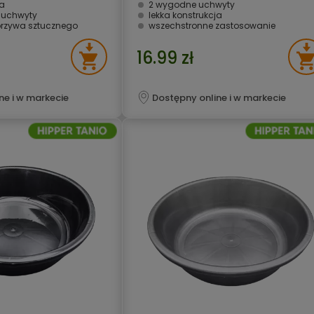
ja
2 wygodne uchwyty
 uchwyty
lekka konstrukcja
rzywa sztucznego
wszechstronne zastosowanie
16.99 zł
ne i w markecie
Dostępny online i w markecie