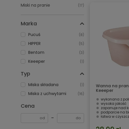
Miski na pranie
(17)
Marka
Pucuś
(8)
HIPPER
(5)
Bentom
(3)
Keeeper
(1)
Typ
Miska składana
(1)
Wanna na pranie
Keeeper
Miska z uchwytami
(16)
wykonana z pol
wysoka jakość
Cena
zapanuje nad k
podparcie na b
łatwa w czyszc
−