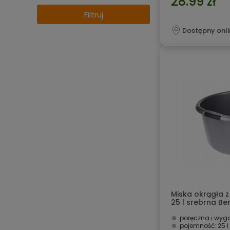
28.99 zł
Filtruj
Dostępny onli
Miska okrągła 
25 l srebrna B
poręczna i wyg
pojemność: 25 l