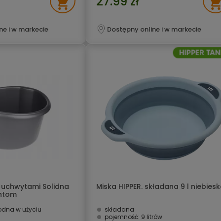
27.99 zł
ne i w markecie
Dostępny online i w markecie
z uchwytami Solidna
Miska HIPPER. składana 9 l niebies
entom
odna w użyciu
składana
pojemność: 9 litrów