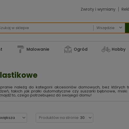
Zwroty i wymiany
Rek

t
Malowanie
Ogród
Hobby
plastikowe
 pranie należą do kategorii akcesoriów domowych, bez których
eń, takich jak pralki automatyczne czy suszarki bębnowe, miski
znajdź to, czego potrzebujesz do swojego domu!
jwiększa
Produktów na stronie
30