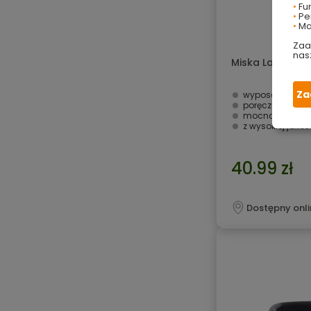
•
Fu
•
Per
•
Ma
Zaa
nas
Miska Lamela 20
Za
wyposażona w r
poręczna i wyg
mocna i wytrz
z wysokiej jako
40.99 zł
Dostępny onli