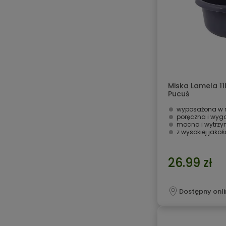
Miska Lamela 11
Pucuś
wyposażona w r
poręczna i wyg
mocna i wytrz
z wysokiej jako
26.99 zł
Dostępny onli