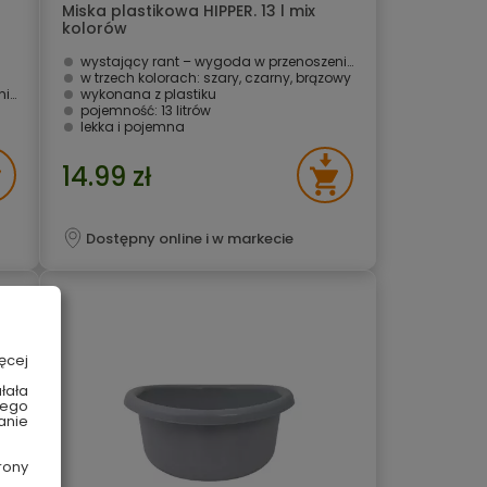
Miska plastikowa HIPPER. 13 l mix
kolorów
wystający rant – wygoda w przenoszeniu
w trzech kolorach: szary, czarny, brązowy
iu
wykonana z plastiku
pojemność: 13 litrów
lekka i pojemna
14.99 zł
Dostępny online i w markecie
ęcej
łała
wego
anie
rony