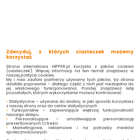
Nożyczki do ziół
Regulowana obręcz
Practico 26542
do tortów 16-30cm
Galicja
PRACTICO 26220
GALICJA
Dostępny online
Dostępny online
i w markecie
i w markecie
30.99 zł
40.49 zł
Zdecyduj, z których ciasteczek możemy
korzystać
Do koszyka
Do koszyka
Strona internetowa HIPPER.pl korzysta z plików cookies
(ciasteczek). Więcej informacji na ten temat znajdziesz w
naszej polityce cookies.
My i nasi zaufani partnerzy używamy tych plików, by strona
działała poprawnie – dlatego część z nich jest niezbędna do
jej właściwego funkcjonowania. Poniżej znajdziesz listę
pozostałych, których wykorzystanie możesz kontrolować:
•
Statystyczne – używane do analizy, w jaki sposób korzystasz
z naszej strony oraz do celów statystycznych
•
Funkcjonalne – zapewniające większą funkcjonalność
naszego sklepu
•
Personalizujące – umożliwiające personalizację
Stolnica silikonowa
Ozdoba świąteczna
prezentowanych Ci treści
Scandi 60x40cm
Kominek stojący
•
Marketingowe, reklamowe i na potrzeby mediów
społecznościowych.
czarna 26139 Galicja
półkokrągły LED
245x125x300 mm