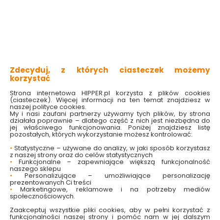
2 produktów
z
1
Zdecyduj, z których ciasteczek możemy
korzystać
Strona internetowa HIPPER.pl korzysta z plików cookies
(ciasteczek). Więcej informacji na ten temat znajdziesz w
naszej polityce cookies.
My i nasi zaufani partnerzy używamy tych plików, by strona
działała poprawnie – dlatego część z nich jest niezbędna do
Maselniczka szklana z
Maselniczka szklana
jej właściwego funkcjonowania. Poniżej znajdziesz listę
uchwytem 14,5 x 12 cm
14,5 x 12 cm Jasło
pozostałych, których wykorzystanie możesz kontrolować:
Jasło
•
Statystyczne – używane do analizy, w jaki sposób korzystasz
Dostępny online
Dostępny online
z naszej strony oraz do celów statystycznych
i w markecie
i w markecie
•
Funkcjonalne – zapewniające większą funkcjonalność
naszego sklepu
54.99 zł
54.99 zł
•
Personalizujące – umożliwiające personalizację
prezentowanych Ci treści
•
Marketingowe, reklamowe i na potrzeby mediów
społecznościowych.
Do koszyka
Do koszyka
Zaakceptuj wszystkie pliki cookies, aby w pełni korzystać z
funkcjonalności naszej strony i pomóc nam w jej dalszym