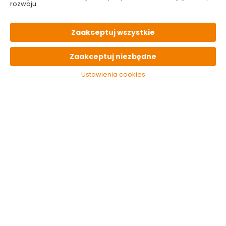
rozwoju.
Kategorie i filtry
Sortowanie
Zaakceptuj wszystkie
2 produktów
z
1
Zaakceptuj niezbędne
Ustawienia cookies