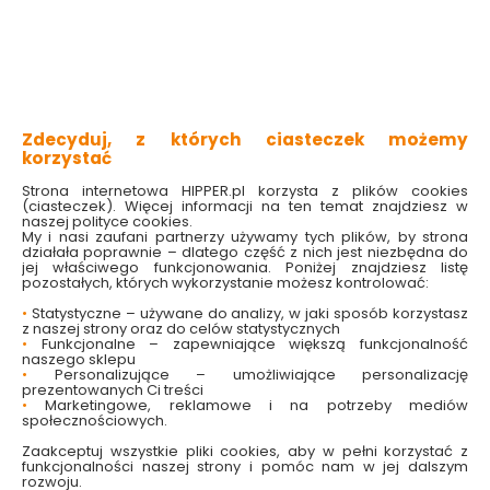
zachowanie naturalnego smaku oraz soczystości
przyrządzanych potraw.
Ten szczególny rodzaj garnków wykonany jest ze
specjalnej gliny, dzięki czemu mają one niezwykłą
właściwość wchłaniania wody. Przed rozpoczęciem
pieczenia moczy je się w wodzie. Następnie, pod wpływem
wysokiej temperatury, garnki gliniane stopniowo uwalniają
tę wodę, tworząc naturalną parę wodną, która dba o
Zdecyduj, z których ciasteczek możemy
soczystość potrawy. Dzięki temu z garnka rzymskiego
korzystać
wychodzą dania o intensywnym aromacie i bogatym
smaku. Warto podkreślić, że garnki rzymskie są naczyniami
żaroodpornymi, co umożliwia używanie ich w piekarniku.
Strona internetowa HIPPER.pl korzysta z plików cookies
(ciasteczek). Więcej informacji na ten temat znajdziesz w
naszej polityce cookies.
Jak korzystać z garnka rzymskiego?
My i nasi zaufani partnerzy używamy tych plików, by strona
działała poprawnie – dlatego część z nich jest niezbędna do
Korzystanie z rzymskiego garnka wymaga jedynie kilku
jej właściwego funkcjonowania. Poniżej znajdziesz listę
prostych kroków, aby potrawy przygotowane w nim były
pozostałych, których wykorzystanie możesz kontrolować:
perfekcyjnie soczyste i pełne smaku, a sam garnek służył
przez długi czas. Przed użyciem wystarczy
zanurzyć go w
•
Statystyczne – używane do analizy, w jaki sposób korzystasz
wodzie na około 15-30 minut
. To sprawia, że glina chłonie
z naszej strony oraz do celów statystycznych
wodę, która podczas pieczenia stopniowo uwalnia się w
•
Funkcjonalne – zapewniające większą funkcjonalność
formie pary. To właśnie para wodna nadaje daniom
naszego sklepu
wyjątkową soczystość i pozwala na pieczenie bez dodatku
•
Personalizujące – umożliwiające personalizację
tłuszczu.
prezentowanych Ci treści
•
Marketingowe, reklamowe i na potrzeby mediów
Aby uniknąć uszkodzeń,
zawsze wkładaj garnek
społecznościowych.
gliniany do zimnego piekarnika
i dopiero wtedy
ustawiaj temperaturę. Naczynia te wymagają stopniowego
Zaakceptuj wszystkie pliki cookies, aby w pełni korzystać z
nagrzewania, co zapobiega pęknięciom i gwarantuje im
funkcjonalności naszej strony i pomóc nam w jej dalszym
długowieczność. Warto również
unikać gwałtownego
rozwoju.