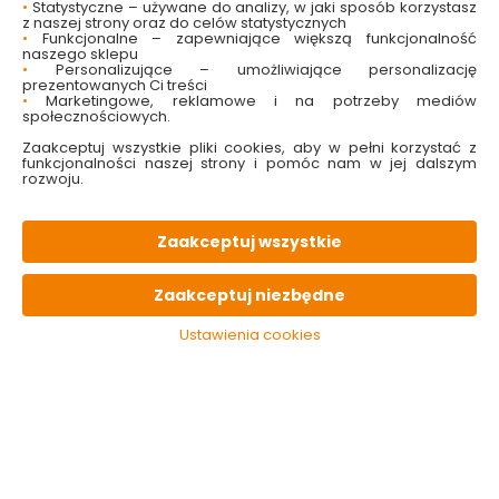
•
Statystyczne – używane do analizy, w jaki sposób korzystasz
z naszej strony oraz do celów statystycznych
•
Funkcjonalne – zapewniające większą funkcjonalność
naszego sklepu
•
Personalizujące – umożliwiające personalizację
prezentowanych Ci treści
•
Marketingowe, reklamowe i na potrzeby mediów
społecznościowych.
Zaakceptuj wszystkie pliki cookies, aby w pełni korzystać z
funkcjonalności naszej strony i pomóc nam w jej dalszym
rozwoju.
Zlewozmywak stalowy
Zlewozmywak stalowy
Zaakceptuj wszystkie
2-komorowy Techno
2-komorowy Techno
satyna Deante
ZMU_3200 Deante
Zaakceptuj niezbędne
Dostępny online
Dostępny online
i w markecie
i w markecie
Ustawienia cookies
249.00 zł
279.00 zł
Do koszyka
Do koszyka
Kategorie i filtry
Sortowanie