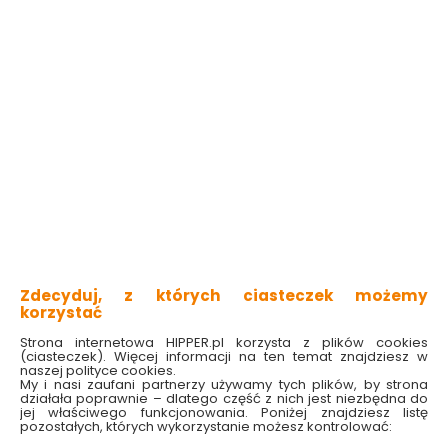
Kategorie i filtry
Sortowanie
4 produktów
z
1
Zlewozmywak stalowy
Zlewozmywak stalowy
2-komorowy Tango
2-komorowy Tango
Zdecyduj, z których ciasteczek możemy
ZM6_0200 Deante
ZM5_3200 Deante
korzystać
Dostępny online
Dostępny online
Strona internetowa HIPPER.pl korzysta z plików cookies
i w markecie
i w markecie
(ciasteczek). Więcej informacji na ten temat znajdziesz w
naszej polityce cookies.
249.00 zł
249.00 zł
My i nasi zaufani partnerzy używamy tych plików, by strona
działała poprawnie – dlatego część z nich jest niezbędna do
jej właściwego funkcjonowania. Poniżej znajdziesz listę
pozostałych, których wykorzystanie możesz kontrolować:
Do koszyka
Do koszyka